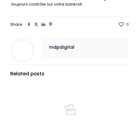
toujours contrôle sur votre bankroll.​
Share
0
mdpdigital
Related posts