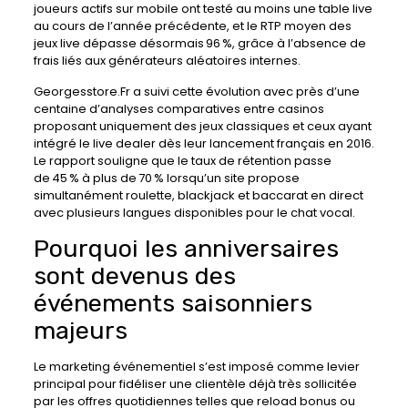
joueurs actifs sur mobile ont testé au moins une table live
au cours de l’année précédente, et le RTP moyen des
jeux live dépasse désormais 96 %, grâce à l’absence de
frais liés aux générateurs aléatoires internes.
Georgesstore.Fr a suivi cette évolution avec près d’une
centaine d’analyses comparatives entre casinos
proposant uniquement des jeux classiques et ceux ayant
intégré le live dealer dès leur lancement français en 2016.
Le rapport souligne que le taux de rétention passe
de 45 % à plus de 70 % lorsqu’un site propose
simultanément roulette, blackjack et baccarat en direct
avec plusieurs langues disponibles pour le chat vocal.
Pourquoi les anniversaires
sont devenus des
événements saisonniers
majeurs
Le marketing événementiel s’est imposé comme levier
principal pour fidéliser une clientèle déjà très sollicitée
par les offres quotidiennes telles que reload bonus ou