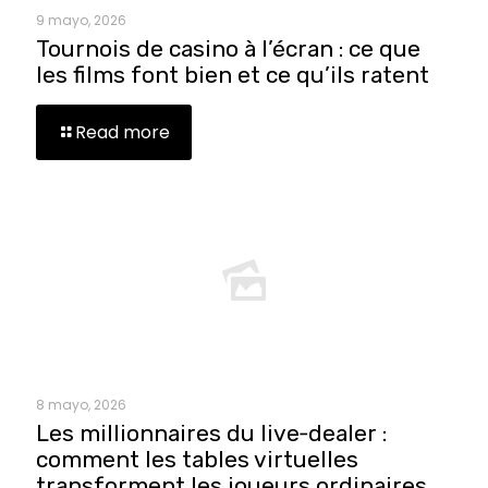
9 mayo, 2026
Tournois de casino à l’écran : ce que
les films font bien et ce qu’ils ratent
Read more
8 mayo, 2026
Les millionnaires du live‑dealer :
comment les tables virtuelles
transforment les joueurs ordinaires