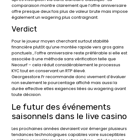
comparaison montre clairement que l’offre anniversaire
offre presque deux fois plus de valeur brute mais impose
également un wagering plus contraignant.
Verdict
Pour le joueur moyen cherchant surtout stabilité
financière plutôt qu’une montée rapide vers gros gains
ponctuels , l’offre anniversaire reste préférable si elle est
associée à une méthode sans vérification telle que
Neosurf – cela réduit considérablement le processus
KYC tout en conservant un RTP élevé.
Georgesstore.Fr recommande donc vivement d’évaluer
non seulement le pourcentage affiché mais aussi la
durée effective etles exigences liées au wagering avant
toute décision.
Le futur des événements
saisonnels dans le live casino
Les prochaines années devraient voir émerger plusieurs
tendances technologiques capables voire susceptibles