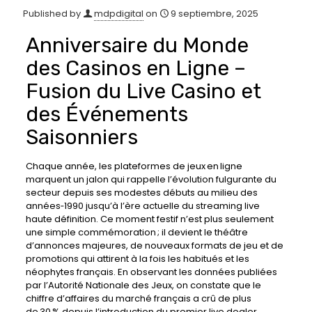
Published by
mdpdigital
on
9 septiembre, 2025
Anniversaire du Monde
des Casinos en Ligne –
Fusion du Live Casino et
des Événements
Saisonniers
Chaque année, les plateformes de jeux en ligne
marquent un jalon qui rappelle l’évolution fulgurante du
secteur depuis ses modestes débuts au milieu des
années‑1990 jusqu’à l’ère actuelle du streaming live
haute définition. Ce moment festif n’est plus seulement
une simple commémoration ; il devient le théâtre
d’annonces majeures, de nouveaux formats de jeu et de
promotions qui attirent à la fois les habitués et les
néophytes français. En observant les données publiées
par l’Autorité Nationale des Jeux, on constate que le
chiffre d’affaires du marché français a crû de plus
de 30 % depuis l’introduction du premier live dealer