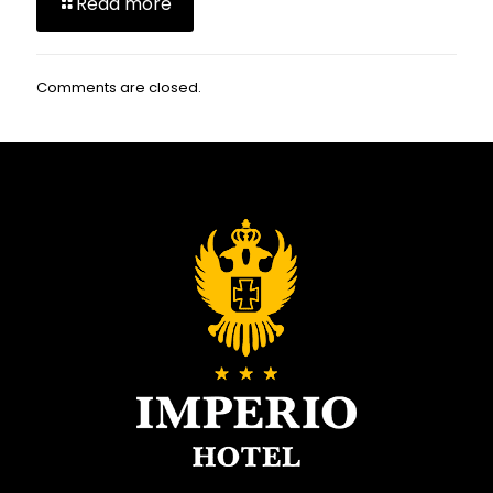
Read more
Comments are closed.