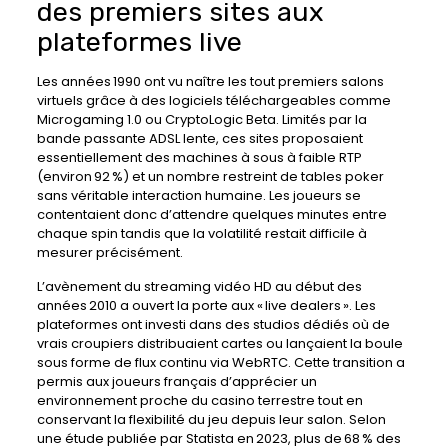
des premiers sites aux
plateformes live
Les années 1990 ont vu naître les tout premiers salons
virtuels grâce à des logiciels téléchargeables comme
Microgaming 1.0 ou CryptoLogic Beta. Limités par la
bande passante ADSL lente, ces sites proposaient
essentiellement des machines à sous à faible RTP
(environ 92 %) et un nombre restreint de tables poker
sans véritable interaction humaine. Les joueurs se
contentaient donc d’attendre quelques minutes entre
chaque spin tandis que la volatilité restait difficile à
mesurer précisément.
L’avènement du streaming vidéo HD au début des
années 2010 a ouvert la porte aux « live dealers ». Les
plateformes ont investi dans des studios dédiés où de
vrais croupiers distribuaient cartes ou lançaient la boule
sous forme de flux continu via WebRTC. Cette transition a
permis aux joueurs français d’apprécier un
environnement proche du casino terrestre tout en
conservant la flexibilité du jeu depuis leur salon. Selon
une étude publiée par Statista en 2023, plus de 68 % des