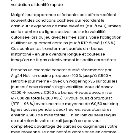
validation d’identité rapide.
Malgré leur apparence alléchante, ces offres recèlent
souvent des conditions cachées qui retardent le
cash‑out : exigences de mise élevées (x30 à x40), limites
sur le nombre de lignes actives ou sur la volatilité
autorisée lors du jeu avec les free spins, voire l’obligation
d’utiliser uniquement certains jeux à RTP élevé (> 96 %).
Ces contraintes transforment parfois un « bonus
instantané » en une aventure longue et coûteuse
lorsqu’on ne lit pas attentivement les petits caractères.
Prenons un exemple concret publié récemment par
Alg24.Net : un casino propose « 100 % jusqu’à €500 +
retrait le jour même » avec un wagering x35 sur tous les
jeux sauf ceux classés «high volatility». Vous déposez
€200 → recevez €200 de bonus → vous devez miser
€7 000 au total (€200 ×35). Si vous jouez à
Starburst
(RTP = 96 %) avec une mise moyenne de €0,50 sur cinq
lignes actives pendant deux heures, vous atteindrez
environ €900 de mise totale — bien loin du seuil requis —
ce qui retarde votre retrait jusqu’à ce que vous
complétiez davantage de parties ou augmentiez votre
mise moyenne. Le gain net réel après prise en compte