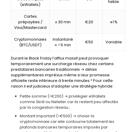
faible
(eWallets)
Cartes
prépayées /
≤ 30 min
€20
±1 %
Visa/Mastercard
Cryptomonnaies
Instantané
€50
Variable
(BTC/USDT)
≈ < 5 min
Durant le Black Friday l’afflux massif peut provoquer
temporairement une surcharge réseau chez certains
prestataires bancaires traditionnels → délais
supplémentaires imprévus même si leur promesse
officielle reste inférieure à trente minutes.* Pour cette
raison il est judicieux d’adopter une stratégie hybride :
Petite somme (<€200) → privilégier eWallets
comme Skrill ou Neteller car ils restent peu affectés
par la congestion réseau ;
Montant important (>€500) → choisir la
cryptomonnaie car elle contourne totalement les
plafonds bancaires temporaires imposés par