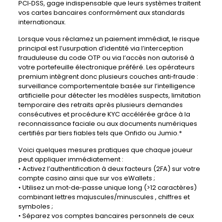
PCI‑DSS, gage indispensable que leurs systèmes traitent
vos cartes bancaires conformément aux standards
internationaux.
Lorsque vous réclamez un paiement immédiat, le risque
principal est l’usurpation d’identité via l’interception
frauduleuse du code OTP ou via l’accès non autorisé à
votre portefeuille électronique préféré. Les opérateurs
premium intègrent donc plusieurs couches anti‑fraude :
surveillance comportementale basée sur l’intelligence
artificielle pour détecter les modèles suspects, limitation
temporaire des retraits après plusieurs demandes
consécutives et procédure KYC accélérée grâce à la
reconnaissance faciale ou aux documents numériques
certifiés par tiers fiables tels que Onfido ou Jumio.*
Voici quelques mesures pratiques que chaque joueur
peut appliquer immédiatement :
• Activez l’authentification à deux facteurs (2FA) sur votre
compte casino ainsi que sur vos eWallets ;
• Utilisez un mot‑de‑passe unique long (>12 caractères)
combinant lettres majuscules/minuscules , chiffres et
symboles ;
• Séparez vos comptes bancaires personnels de ceux