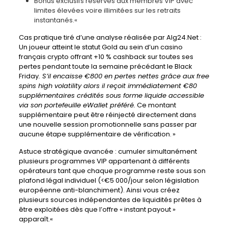
Bonus exclusifs réservés aux membres VIP avec
limites élevées voire illimitées sur les retraits
instantanés.«
Cas pratique tiré d’une analyse réalisée par Alg24.Net :
Un joueur atteint le statut Gold au sein d’un casino
français crypto offrant +10 % cashback sur toutes ses
pertes pendant toute la semaine précédant le Black
Friday
. S’il encaisse €800 en pertes nettes grâce aux free
spins high volatility alors il reçoit immédiatement €80
supplémentaires crédités sous forme liquide accessible
via son portefeuille eWallet préféré.
Ce montant
supplémentaire peut être réinjecté directement dans
une nouvelle session promotionnelle sans passer par
aucune étape supplémentaire de vérification. »
Astuce stratégique avancée : cumuler simultanément
plusieurs programmes VIP appartenant à différents
opérateurs tant que chaque programme reste sous son
plafond légal individuel (<€5 000/jour selon législation
européenne anti-blanchiment). Ainsi vous créez
plusieurs sources indépendantes de liquidités prêtes à
être exploitées dès que l’offre « instant payout »
apparaît.«