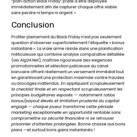
“plan‑action Black Friday” prête à être déployée
immédiatement afin de capturer chaque offre viable
sans perdre ni temps ni argent. »
Conclusion
Profiter pleinement du Black Friday n’est pas seulement
question d’observer superficiellement l’étiquette « bonus
instantané ». La vraie arme réside dans une planification
méticuleuse qui combine analyse comparative détaillée
(
via Alg24.Net
), maîtrise rigoureuse des exigences
promotionnelles et sélection judicieuse du canal
bancaire offrant réellement un versement immédiat tout
en garantissant une protection maximale contre fraudes
ou blocages inattendus.
En appliquant scrupuleusement
la checklist finale et en respectant scrupuleusement les
principes budgétaires exposés — notamment ratios
bonus/payout élevés et limitation prudente du capital
engagé — chaque joueur transforme cette période
marketing exceptionnelle en opportunité rentable sans
compromettre sa sécurité financière ni se retrouver
prisonnier d’attentes prolongées.
Bonne chasse aux bons
plans —et surtout bons gains instantanés !