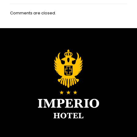
Comments are closed.