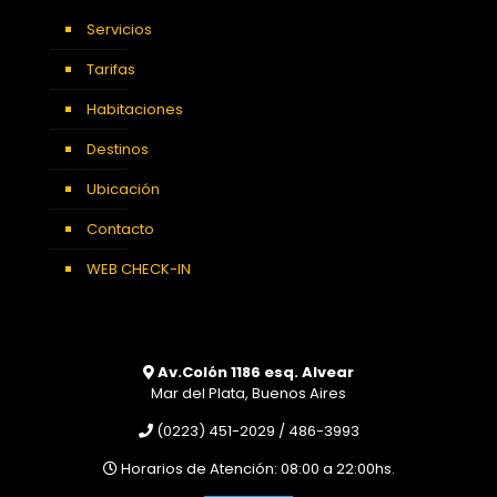
Servicios
Tarifas
Habitaciones
Destinos
Ubicación
Contacto
WEB CHECK-IN
Av.Colón 1186 esq. Alvear
Mar del Plata, Buenos Aires
(0223) 451-2029 / 486-3993
Horarios de Atención: 08:00 a 22:00hs.