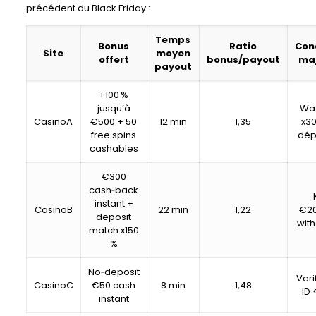
précédent du Black Friday :
Temps
Bonus
Ratio
Con
Site
moyen
offert
bonus/payout
ma
payout
+100 %
jusqu’à
Wa
CasinoA
€500 + 50
12 min
1,35
x30
free spins
dép
cashables
€300
cash‑back
instant +
CasinoB
22 min
1,22
€20
deposit
wit
match x150
%
No‑deposit
Veri
CasinoC
€50 cash
8 min
1,48
ID 
instant