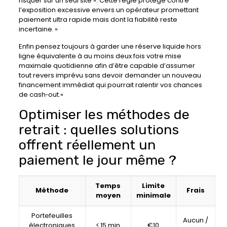
risquer sur un seul site ». Cette règle protège contre
l’exposition excessive envers un opérateur promettant
paiement ultra rapide mais dont la fiabilité reste
incertaine. »
Enfin pensez toujours à garder une réserve liquide hors
ligne équivalente à au moins deux fois votre mise
maximale quotidienne afin d’être capable d’assumer
tout revers imprévu sans devoir demander un nouveau
financement immédiat qui pourrait ralentir vos chances
de cash‑out.«
Optimiser les méthodes de
retrait : quelles solutions
offrent réellement un
paiement le jour même ?
Temps
Limite
Méthode
Frais
moyen
minimale
Portefeuilles
Aucun /
électroniques
< 15 min
€10