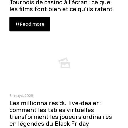
Tournois de casino à l’écran : ce que
les films font bien et ce qu’ils ratent
Read more
8 mayo, 2026
Les millionnaires du live‑dealer :
comment les tables virtuelles
transforment les joueurs ordinaires
en légendes du Black Friday