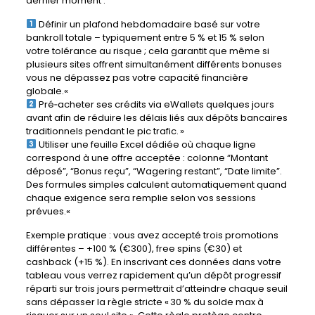
dernier moment :
Définir un plafond hebdomadaire basé sur votre
bankroll totale – typiquement entre 5 % et 15 % selon
votre tolérance au risque ; cela garantit que même si
plusieurs sites offrent simultanément différents bonuses
vous ne dépassez pas votre capacité financière
globale.«
Pré‑acheter ses crédits via eWallets quelques jours
avant afin de réduire les délais liés aux dépôts bancaires
traditionnels pendant le pic trafic. »
Utiliser une feuille Excel dédiée où chaque ligne
correspond à une offre acceptée : colonne “Montant
déposé”, “Bonus reçu”, “Wagering restant”, “Date limite”.
Des formules simples calculent automatiquement quand
chaque exigence sera remplie selon vos sessions
prévues.«
Exemple pratique : vous avez accepté trois promotions
différentes – +100 % (€300), free spins (€30) et
cashback (+15 %). En inscrivant ces données dans votre
tableau vous verrez rapidement qu’un dépôt progressif
réparti sur trois jours permettrait d’atteindre chaque seuil
sans dépasser la règle stricte « 30 % du solde max à