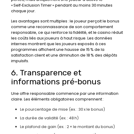
« Self‑Exclusion Timer » pendant au moins 30 minutes
chaque jour.
Les avantages sont multiples : le joueur perçoit le bonus
comme une reconnaissance de son comportement
responsable, ce qui renforce la fidélité, et le casino réduit
les coûts liés aux joueurs à haut risque. Les données
internes montrent que les joueurs exposés à ces
programmes affichent une hausse de 15 % de la
satisfaction client et une diminution de 18 % des dépôts
impulsifs.
6. Transparence et
informations pré‑bonus
Une offre responsable commence par une information
claire. Les éléments obligatoires comprennent :
Le pourcentage de mise (ex. : 30 x le bonus)
La durée de validité (ex. : 48 h)
Le plafond de gain (ex. : 2 × le montant du bonus)