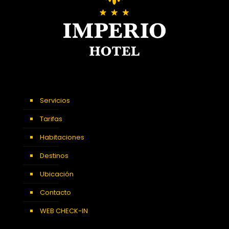
Servicios
Tarifas
Habitaciones
Destinos
Ubicación
Contacto
WEB CHECK-IN