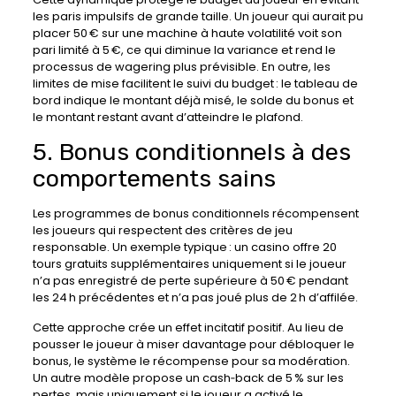
les paris impulsifs de grande taille. Un joueur qui aurait pu
placer 50 € sur une machine à haute volatilité voit son
pari limité à 5 €, ce qui diminue la variance et rend le
processus de wagering plus prévisible. En outre, les
limites de mise facilitent le suivi du budget : le tableau de
bord indique le montant déjà misé, le solde du bonus et
le montant restant avant d’atteindre le plafond.
5. Bonus conditionnels à des
comportements sains
Les programmes de bonus conditionnels récompensent
les joueurs qui respectent des critères de jeu
responsable. Un exemple typique : un casino offre 20
tours gratuits supplémentaires uniquement si le joueur
n’a pas enregistré de perte supérieure à 50 € pendant
les 24 h précédentes et n’a pas joué plus de 2 h d’affilée.
Cette approche crée un effet incitatif positif. Au lieu de
pousser le joueur à miser davantage pour débloquer le
bonus, le système le récompense pour sa modération.
Un autre modèle propose un cash‑back de 5 % sur les
pertes, mais uniquement si le joueur a activé le