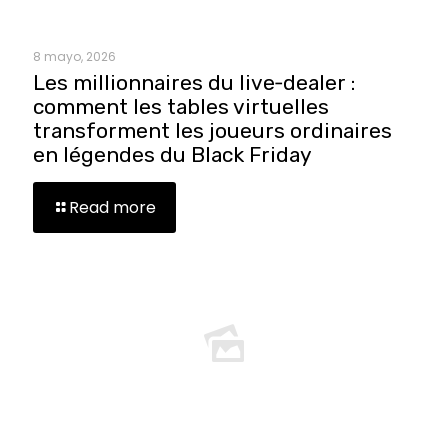
8 mayo, 2026
Les millionnaires du live‑dealer :
comment les tables virtuelles
transforment les joueurs ordinaires
en légendes du Black Friday
Read more