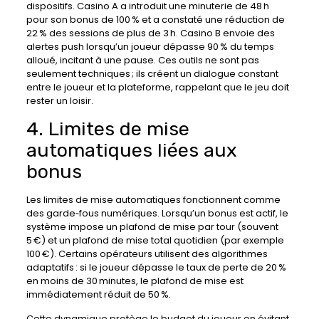
dispositifs. Casino A a introduit une minuterie de 48 h
pour son bonus de 100 % et a constaté une réduction de
22 % des sessions de plus de 3 h. Casino B envoie des
alertes push lorsqu’un joueur dépasse 90 % du temps
alloué, incitant à une pause. Ces outils ne sont pas
seulement techniques ; ils créent un dialogue constant
entre le joueur et la plateforme, rappelant que le jeu doit
rester un loisir.
4. Limites de mise
automatiques liées aux
bonus
Les limites de mise automatiques fonctionnent comme
des garde‑fous numériques. Lorsqu’un bonus est actif, le
système impose un plafond de mise par tour (souvent
5 €) et un plafond de mise total quotidien (par exemple
100 €). Certains opérateurs utilisent des algorithmes
adaptatifs : si le joueur dépasse le taux de perte de 20 %
en moins de 30 minutes, le plafond de mise est
immédiatement réduit de 50 %.
Cette dynamique protège le budget du joueur en évitant