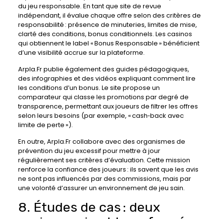
du jeu responsable. En tant que site de revue
indépendant, il évalue chaque offre selon des critères de
responsabilité : présence de minuteries, limites de mise,
clarté des conditions, bonus conditionnels. Les casinos
qui obtiennent le label « Bonus Responsable » bénéficient
d’une visibilité accrue sur la plateforme.
Arpla.Fr publie également des guides pédagogiques,
des infographies et des vidéos expliquant comment lire
les conditions d’un bonus. Le site propose un
comparateur qui classe les promotions par degré de
transparence, permettant aux joueurs de filtrer les offres
selon leurs besoins (par exemple, « cash‑back avec
limite de perte »).
En outre, Arpla.Fr collabore avec des organismes de
prévention du jeu excessif pour mettre à jour
régulièrement ses critères d’évaluation. Cette mission
renforce la confiance des joueurs : ils savent que les avis
ne sont pas influencés par des commissions, mais par
une volonté d’assurer un environnement de jeu sain.
8. Études de cas : deux