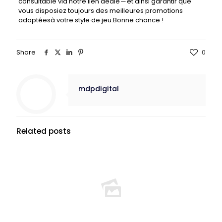
consultable via notre lien dédié — et ainsi garantir que
vous disposiez toujours des meilleures promotions
adaptéesà votre style·de·jeu.​Bonne chance !
Share
0
mdpdigital
Related posts