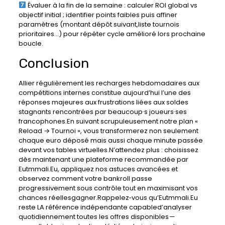
Évaluer à la fin de la semaine : calculer ROI global vs
objectif initial ; identifier points faibles puis affiner
paramètres (montant dépôt suivant,liste tournois
prioritaires…) pour répéter cycle amélioré lors prochaine
boucle.
Conclusion
Allier régulièrement les recharges hebdomadaires aux
compétitions internes constitue aujourd’hui l’une des
réponses majeures aux frustrations liées aux soldes
stagnants rencontrées par beaucoup·s joueurs·ses
francophones.​En suivant scrupuleusement notre plan «
Reload → Tournoi », vous transformerez non seulement
chaque euro déposé mais aussi chaque minute passée
devant vos tables virtuelles.​N’attendez plus : choisissez
dès maintenant une plateforme recommandée par
Eutmmali.Eu, appliquez nos astuces avancées et
observez comment votre bankroll passe
progressivement sous contrôle tout en maximisant vos
chances réelles​​gagner​.​Rappelez‑vous qu’Eutmmali.Eu
reste LA référence indépendante capable​d’analyser
quotidiennement toutes les offres disponibles —