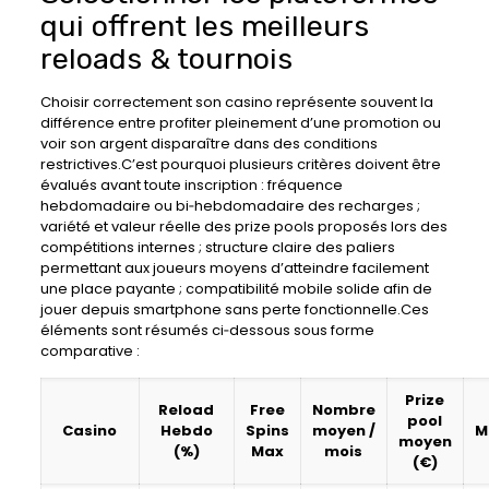
qui offrent les meilleurs
reloads & tournois
Choisir correctement son casino représente souvent la
différence entre profiter pleinement d’une promotion ou
voir son argent disparaître dans des conditions
restrictives.C’est pourquoi plusieurs critères doivent être
évalués avant toute inscription : fréquence
hebdomadaire ou bi‑hebdomadaire des recharges ;
variété et valeur réelle des prize pools proposés lors des
compétitions internes ; structure claire des paliers
permettant aux joueurs moyens d’atteindre facilement
une place payante ; compatibilité mobile solide afin de
jouer depuis smartphone sans perte fonctionnelle.Ces
éléments sont résumés ci‑dessous sous forme
comparative :
Prize
Reload
Free
Nombre
pool
Casino
Hebdo
Spins
moyen /
M
moyen
(%)
Max
mois
(€)