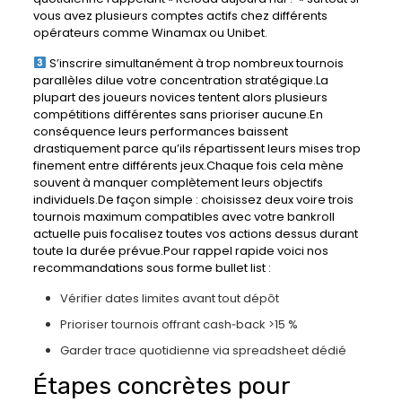
vous avez plusieurs comptes actifs chez différents
opérateurs comme Winamax ou Unibet.
S’inscrire simultanément à trop nombreux tournois
parallèles dilue votre concentration stratégique.La
plupart des joueurs novices tentent alors plusieurs
compétitions différentes sans prioriser aucune.En
conséquence leurs performances baissent
drastiquement parce qu’ils répartissent leurs mises trop
finement entre différents jeux.Chaque fois cela mène
souvent à manquer complètement leurs objectifs
individuels.De façon simple : choisissez deux voire trois
tournois maximum compatibles avec votre bankroll
actuelle puis focalisez toutes vos actions dessus durant
toute la durée prévue.Pour rappel rapide voici nos
recommandations sous forme bullet list :
Vérifier dates limites avant tout dépôt
Prioriser tournois offrant cash‑back >15 %
Garder trace quotidienne via spreadsheet dédié
Étapes concrètes pour