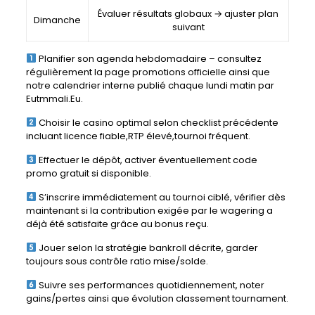
Évaluer résultats globaux → ajuster plan
Dimanche
suivant
Planifier son agenda hebdomadaire – consultez
régulièrement la page promotions officielle ainsi que
notre calendrier interne publié chaque lundi matin par
Eutmmali.Eu.
Choisir le casino optimal selon checklist précédente
incluant licence fiable,RTP élevé,tournoi fréquent.
Effectuer le dépôt, activer éventuellement code
promo gratuit si disponible.
S’inscrire immédiatement au tournoi ciblé, vérifier dès
maintenant si la contribution exigée par le wagering a
déjà été satisfaite grâce au bonus reçu.
Jouer selon la stratégie bankroll décrite, garder
toujours sous contrôle ratio mise/solde.
Suivre ses performances quotidiennement, noter
gains/pertes ainsi que évolution classement tournament.