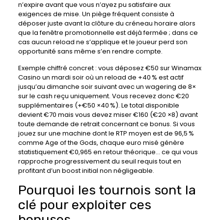
n’expire avant que vous n’ayez pu satisfaire aux
exigences de mise. Un piège fréquent consiste à
déposer juste avant la clôture du créneau horaire alors
que la fenêtre promotionnelle est déjà fermée ; dans ce
cas aucun reload ne s’applique et le joueur perd son
opportunité sans même s’en rendre compte.
Exemple chiffré concret : vous déposez €50 sur Winamax
Casino un mardi soir où un reload de +40 % est actif
jusqu’au dimanche soir suivant avec un wagering de 8×
sur le cash reçu uniquement. Vous recevez donc €20
supplémentaires (+€50 ×40 %). Le total disponible
devient €70 mais vous devez miser €160 (€20 ×8) avant
toute demande de retrait concernant ce bonus. Si vous
jouez sur une machine dont le RTP moyen est de 96,5 %
comme Age of the Gods, chaque euro misé génère
statistiquement €0,965 en retour théorique… ce qui vous
rapproche progressivement du seuil requis tout en
profitant d’un boost initial non négligeable.
Pourquoi les tournois sont la
clé pour exploiter ces
bonuses