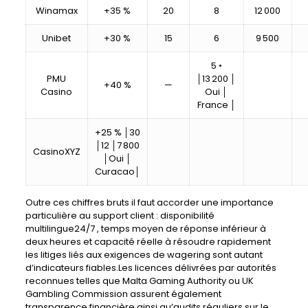
Winamax
+35 %
20
8
12 000
Unibet
+30 %
15
6
9 500
5 •
PMU
│13 200 │
+40 %
—
Casino
Oui │
France │
+25 % │30
│12 │7 800
CasinoXYZ
│Oui │
Curacao│
Outre ces chiffres bruts il faut accorder une importance
particulière au support client : disponibilité
multilingue24/7 , temps moyen de réponse inférieur à
deux heures et capacité réelle à résoudre rapidement
les litiges liés aux exigences de wagering sont autant
d’indicateurs fiables.Les licences délivrées par autorités
reconnues telles que Malta Gaming Authority ou UK
Gambling Commission assurent également
transparence financière ainsi qu’audits réguliers sur le