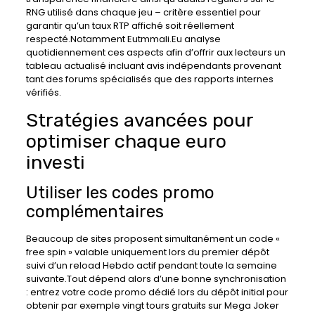
RNG utilisé dans chaque jeu – critère essentiel pour
garantir qu’un taux RTP affiché soit réellement
respecté.Notamment Eutmmali.Eu analyse
quotidiennement ces aspects afin d’offrir aux lecteurs un
tableau actualisé incluant avis indépendants provenant
tant des forums spécialisés que des rapports internes
vérifiés.
Stratégies avancées pour
optimiser chaque euro
investi
Utiliser les codes promo
complémentaires
Beaucoup de sites proposent simultanément un code «
free spin » valable uniquement lors du premier dépôt
suivi d’un reload Hebdo actif pendant toute la semaine
suivante.Tout dépend alors d’une bonne synchronisation
: entrez votre code promo dédié lors du dépôt initial pour
obtenir par exemple vingt tours gratuits sur Mega Joker