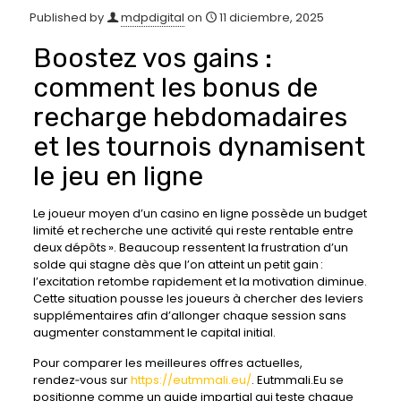
Published by
mdpdigital
on
11 diciembre, 2025
Boostez vos gains :
comment les bonus de
recharge hebdomadaires
et les tournois dynamisent
le jeu en ligne
Le joueur moyen d’un casino en ligne possède un budget
limité et recherche une activité qui reste rentable entre
deux dépôts ». Beaucoup ressentent la frustration d’un
solde qui stagne dès que l’on atteint un petit gain :
l’excitation retombe rapidement et la motivation diminue.
Cette situation pousse les joueurs à chercher des leviers
supplémentaires afin d’allonger chaque session sans
augmenter constamment le capital initial.
Pour comparer les meilleures offres actuelles,
rendez‑vous sur
https://eutmmali.eu/
. Eutmmali.Eu se
positionne comme un guide impartial qui teste chaque