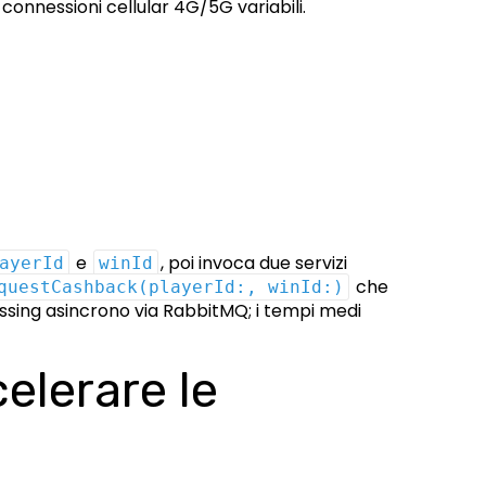
connessioni cellular 4G/5G variabili.
e
, poi invoca due servizi
ayerId
winId
che
questCashback(playerId:, winId:)
sing asincrono via RabbitMQ; i tempi medi
celerare le