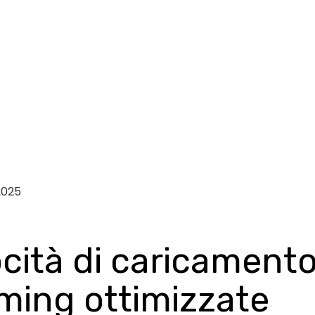
2025
cità di caricamento:
ming ottimizzate