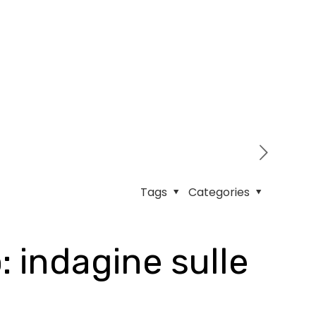
Tags
Categories
 indagine sulle