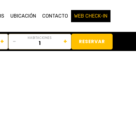
OS
UBICACIÓN
CONTACTO
WEB CHECK-IN
HABITACIONES
+
−
+
RESERVAR