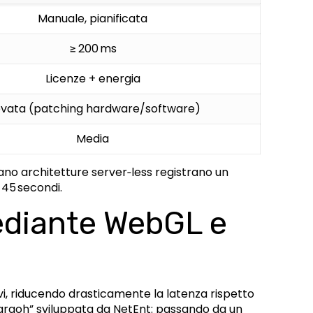
Manuale, pianificata
≥ 200 ms
Licenze + energia
evata (patching hardware/software)
Media
no architetture server‑less registrano un
 45 secondi.
mediante WebGL e
i, riducendo drasticamente la latenza rispetto
haraoh” sviluppata da NetEnt: passando da un