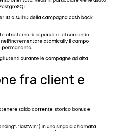
to orientato; Redis in particolare viene usato
 PostgreSQL.
yer ID o sull’ID della campagna cash back;
tte al sistema di rispondere al comando
e nell’incrementare atomically il campo
ge permanente.
agli utenti durante le campagne ad alta
e fra client e
ttenere saldo corrente, storico bonus e
ding”, “lastWin”) in una singola chiamata