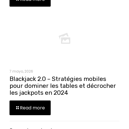
7 mayo, 2026
Blackjack 2.0 – Stratégies mobiles
pour dominer les tables et décrocher
les jackpots en 2024
Read more