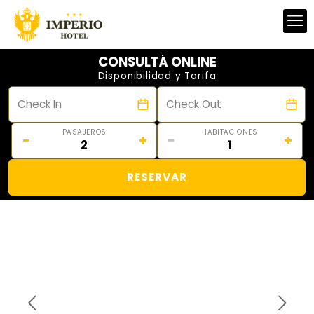
CONSULTÁ ONLINE
Disponibilidad y Tarifa
PASAJEROS
HABITACIONES
−
+
−
+
RESERVAR