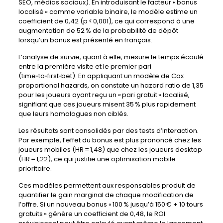
SEO, médias sociaux). En introduisant le facteur « bonus
localisé » comme variable binaire, le modèle estime un
coefficient de 0,42 (p < 0,001), ce qui correspond à une
augmentation de 52 % de la probabilité de dépôt
lorsqu’un bonus est présenté en français.
L’analyse de survie, quant à elle, mesure le temps écoulé
entre la première visite et le premier pari
(time‑to‑first‑bet). En appliquant un modèle de Cox
proportional hazards, on constate un hazard ratio de 1,35
pour les joueurs ayant reçu un « pari gratuit » localisé,
signifiant que ces joueurs misent 35 % plus rapidement
que leurs homologues non ciblés.
Les résultats sont consolidés par des tests d’interaction.
Par exemple, l’effet du bonus est plus prononcé chez les
joueurs mobiles (HR = 1,48) que chez les joueurs desktop
(HR = 1,22), ce qui justifie une optimisation mobile
prioritaire.
Ces modèles permettent aux responsables produit de
quantifier le gain marginal de chaque modification de
l’offre. Si un nouveau bonus « 100 % jusqu’à 150 € + 10 tours
gratuits » génère un coefficient de 0,48, le ROI