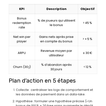
KPI
Description
Objectif
Bonus
% de joueurs qui utilisent
redemption
> 45 %
le bonus
rate
Net win per
Gains nets après prise
> + 5 %
player
en compte du bonus
Revenue moyen par
ARPU
≥ 30 €
utilisateur
% d’abandon après
Churn (30 j)
< 12 %
30 jours
Plan d’action en 5 étapes
Collecte : centraliser les logs de comportement et
les données de paiement dans un data‑lake.
Hypothèse : formuler une hypothèse précise (« Un
bonus de 100 % + 20 free spins augmente le dépôt