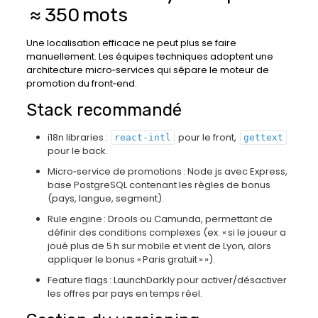
≈ 350 mots
Une localisation efficace ne peut plus se faire
manuellement. Les équipes techniques adoptent une
architecture micro‑services qui sépare le moteur de
promotion du front‑end.
Stack recommandé
i18n libraries :
pour le front,
react-intl
gettext
pour le back.
Micro‑service de promotions : Node.js avec Express,
base PostgreSQL contenant les règles de bonus
(pays, langue, segment).
Rule engine : Drools ou Camunda, permettant de
définir des conditions complexes (ex. « si le joueur a
joué plus de 5 h sur mobile et vient de Lyon, alors
appliquer le bonus « Paris gratuit » »).
Feature flags : LaunchDarkly pour activer/désactiver
les offres par pays en temps réel.