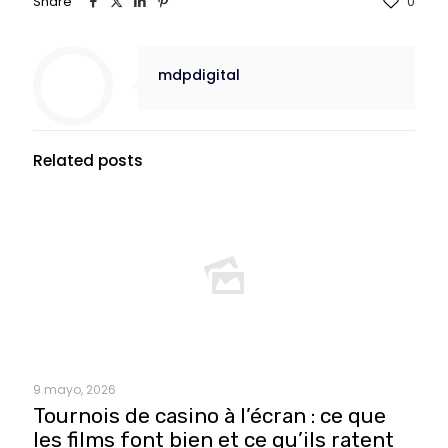
Share
0
mdpdigital
Related posts
9 mayo, 2026
Tournois de casino à l’écran : ce que
les films font bien et ce qu’ils ratent