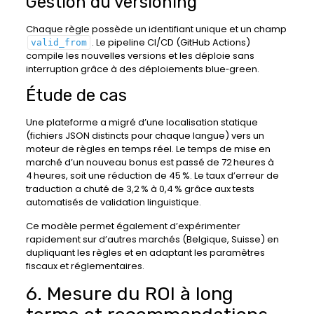
Gestion du versioning
Chaque règle possède un identifiant unique et un champ
. Le pipeline CI/CD (GitHub Actions)
valid_from
compile les nouvelles versions et les déploie sans
interruption grâce à des déploiements blue‑green.
Étude de cas
Une plateforme a migré d’une localisation statique
(fichiers JSON distincts pour chaque langue) vers un
moteur de règles en temps réel. Le temps de mise en
marché d’un nouveau bonus est passé de 72 heures à
4 heures, soit une réduction de 45 %. Le taux d’erreur de
traduction a chuté de 3,2 % à 0,4 % grâce aux tests
automatisés de validation linguistique.
Ce modèle permet également d’expérimenter
rapidement sur d’autres marchés (Belgique, Suisse) en
dupliquant les règles et en adaptant les paramètres
fiscaux et réglementaires.
6. Mesure du ROI à long