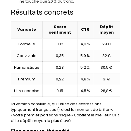
ne touche que 20 % du trafic.
Résultats concrets
Score
Dépôt
Variante
CTR
sentiment
moyen
Formelle
0,12
4,3 %
29 €
Conviviale
0,35
5,9 %
32 €
Humoristique
0,28
5,2 %
30,5 €
Premium
0,22
4,8 %
31 €
Ultra‑concise
0,15
4,5 %
28,8 €
La version conviviale, qui utilise des expressions
typiquement françaises (« c’est le moment de briller »,
« votre premier pari sans risque »), obtient le meilleur CTR
et le dépôt moyen le plus élevé.