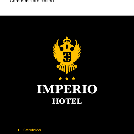
Comments are closed.
Servicios