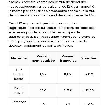
risque ». Après trois semaines, le taux de dépôt des
nouveaux joueurs français a bondi de 12 % par rapport à
la même période l’année précédente, tandis que le taux
de conversion des visiteurs mobiles a progressé de 8 %.
Ces chiffres prouvent que la simple adaptation
linguistique n’est pas suffisante : le contenu de l’offre doit
être pensé pour le public cible. Les équipes de
data‑science utilisent des scripts Python pour extraire les
métriques, puis les visualisent dans Tableau afin de
détecter rapidement les points de friction.
Version
Version
Métrique
Variation
non‑localisée
française
CTR
bouton
3,2 %
5,8 %
+81 %
bonus
Dépôt
28 €
31,5 €
+12,5 %
moyen
Rétention
6 %
9 %
+50 %