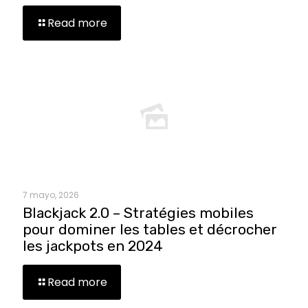
Read more
7 mayo, 2026
Blackjack 2.0 – Stratégies mobiles
pour dominer les tables et décrocher
les jackpots en 2024
Read more