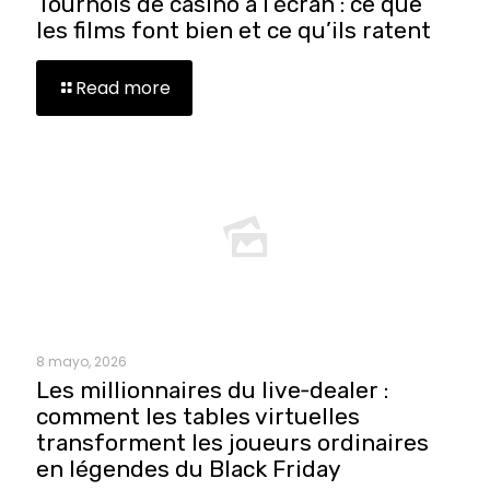
Tournois de casino à l’écran : ce que
les films font bien et ce qu’ils ratent
Read more
8 mayo, 2026
Les millionnaires du live‑dealer :
comment les tables virtuelles
transforment les joueurs ordinaires
en légendes du Black Friday