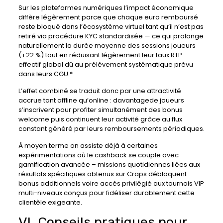
Sur les plateformes numériques l’impact économique
diffère légèrement parce que chaque euro remboursé
reste bloqué dans l’écosystème virtuel tant qu’il n’est pas
retiré via procédure KYC standardisée — ce qui prolonge
naturellement la durée moyenne des sessions joueurs
(+22 %) tout en réduisant légèrement leur taux RTP
effectif global dû au prélèvement systématique prévu
dans leurs CGU.*
L’effet combiné se traduit donc par une attractivité
accrue tant offline qu’online : davantagede joueurs
s’inscrivent pour profiter simultanément des bonus
welcome puis continuent leur activité grâce au flux
constant généré par leurs remboursements périodiques.
À moyen terme on assiste déjà à certaines
expérimentations où le cashback se couple avec
gamification avancée – missions quotidiennes liées aux
résultats spécifiques obtenus sur Craps débloquent
bonus additionnels voire accès privilégié aux tournois VIP
multi-niveaux conçus pour fidéliser durablement cette
clientèle exigeante.
VI. Conseils pratiques pour