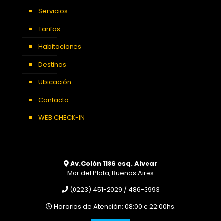
Servicios
Tarifas
Habitaciones
Destinos
Ubicación
Contacto
WEB CHECK-IN
Av.Colón 1186 esq. Alvear
Mar del Plata, Buenos Aires
(0223) 451-2029 / 486-3993
Horarios de Atención: 08:00 a 22:00hs.