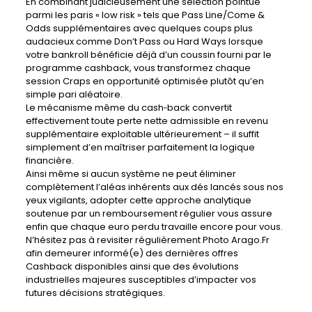
En combinant judicieusement une sélection pointue
parmi les paris « low risk » tels que Pass Line/Come &
Odds supplémentaires avec quelques coups plus
audacieux comme Don’t Pass ou Hard Ways lorsque
votre bankroll bénéficie déjà d’un coussin fourni par le
programme cashback, vous transformez chaque
session Craps en opportunité optimisée plutôt qu’en
simple pari aléatoire.
Le mécanisme même du cash‑back convertit
effectivement toute perte nette admissible en revenu
supplémentaire exploitable ultérieurement – il suffit
simplement d’en maîtriser parfaitement la logique
financière.
Ainsi même si aucun système ne peut éliminer
complètement l’aléas inhérents aux dés lancés sous nos
yeux vigilants, adopter cette approche analytique
soutenue par un remboursement régulier vous assure
enfin que chaque euro perdu travaille encore pour vous.
N’hésitez pas à revisiter régulièrement Photo Arago.Fr
afin demeurer informé(e) des dernières offres
Cashback disponibles ainsi que des évolutions
industrielles majeures susceptibles d’impacter vos
futures décisions stratégiques.