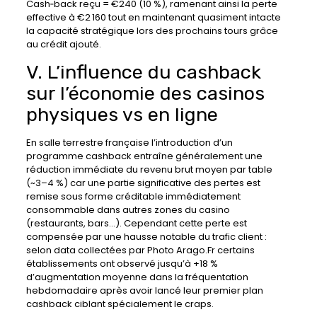
Cash‑back reçu = €240 (10 %), ramenant ainsi la perte
effective à €2 160 tout en maintenant quasiment intacte
la capacité stratégique lors des prochains tours grâce
au crédit ajouté.
V. L’influence du cashback
sur l’économie des casinos
physiques vs en ligne
En salle terrestre française l’introduction d’un
programme cashback entraîne généralement une
réduction immédiate du revenu brut moyen par table
(~3–4 %) car une partie significative des pertes est
remise sous forme créditable immédiatement
consommable dans autres zones du casino
(restaurants, bars…). Cependant cette perte est
compensée par une hausse notable du trafic client :
selon data collectées par Photo Arago.Fr certains
établissements ont observé jusqu’à +18 %
d’augmentation moyenne dans la fréquentation
hebdomadaire après avoir lancé leur premier plan
cashback ciblant spécialement le craps.