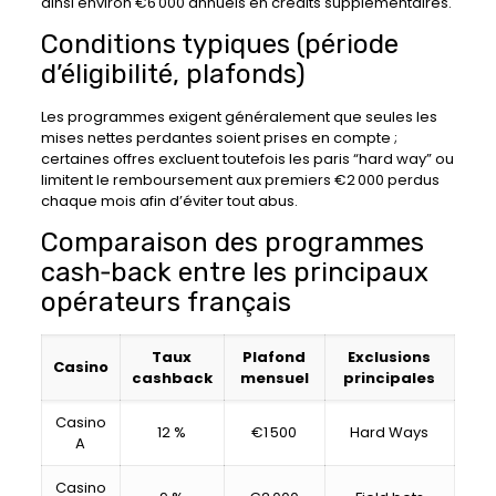
ainsi environ €6 000 annuels en crédits supplémentaires.
Conditions typiques (période
d’éligibilité, plafonds)
Les programmes exigent généralement que seules les
mises nettes perdantes soient prises en compte ;
certaines offres excluent toutefois les paris “hard way” ou
limitent le remboursement aux premiers €2 000 perdus
chaque mois afin d’éviter tout abus.
Comparaison des programmes
cash‑back entre les principaux
opérateurs français
Taux
Plafond
Exclusions
Casino
cashback
mensuel
principales
Casino
12 %
€1 500
Hard Ways
A
Casino