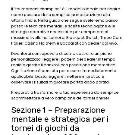
Il “tournament champion” è il modello ideale per capire
come passare dalla semplice partecipazione alla
vittoria finale. Nella guida che segue sveleremo passo
passo le tecniche mentali, le scelte tecnologiche e le
strategie operative necessarie per competere al
massimo livello nei tornei di Blackjack Switch, Three Card
Poker, Casino Hold’em e Baccarat con dealer dal vivo.
Diventerai consapevole di come costruire un piano
personalizzato, leggere i pattern dei dealer in tempo
reale e gestire il bankroll con precisione matematica.
Ogni sezione è pensata per essere immediatamente
applicabile: basta leggere, mettere in pratica e
osservare i risultati migliorare partita dopo partita.
Preparati a trasformare la tua esperienza da semplice
scommettitore a vero campione dei tornei online!
Sezione 1 – Preparazione
mentale e strategica per i
tornei di giochi da