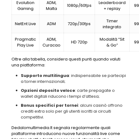
Evolution
ADM,
Leaderboard
1080p/60fps
99
Gaming
Malta
+ replay
Timer
NetEnt Live
ADM
720p/30fps
99
integrato
Pragmatic
ADM,
Modalità “Sit
HD 720p
99
Play Live
Curacao
& Go”
Oltre alla tabella, considera questi punti quando valuti
una piattaforma:
Supporto multilingua
: indispensabile se partecipi
a tornei internazionali;
Opzioni deposito veloce
: carte prepagate o
wallet digitali riducono i tempi d’attesa;
Bonus specifici per tornei
: alcuni casinò offrono
crediti extra solo per gli utenti iscritti ai circuiti
competitivi.
Dedalomultimedia.It segnala regolarmente quali
piattaforme introducono nuove funzionalità live come