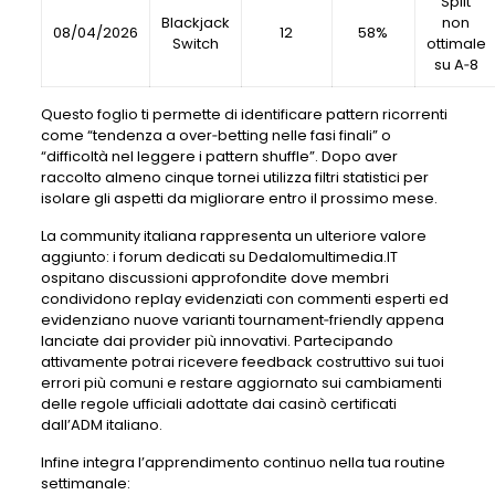
Split
Blackjack
non
08/04/2026
12
58%
Switch
ottimale
su A‑8
Questo foglio ti permette di identificare pattern ricorrenti
come “tendenza a over‑betting nelle fasi finali” o
“difficoltà nel leggere i pattern shuffle”. Dopo aver
raccolto almeno cinque tornei utilizza filtri statistici per
isolare gli aspetti da migliorare entro il prossimo mese.
La community italiana rappresenta un ulteriore valore
aggiunto: i forum dedicati su Dedalomultimedia.IT
ospitano discussioni approfondite dove membri
condividono replay evidenziati con commenti esperti ed
evidenziano nuove varianti tournament‑friendly appena
lanciate dai provider più innovativi. Partecipando
attivamente potrai ricevere feedback costruttivo sui tuoi
errori più comuni e restare aggiornato sui cambiamenti
delle regole ufficiali adottate dai casinò certificati
dall’ADM italiano.
Infine integra l’apprendimento continuo nella tua routine
settimanale: