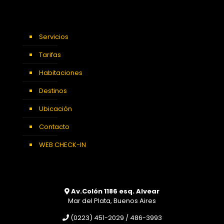
Servicios
Tarifas
Habitaciones
Destinos
Ubicación
Contacto
WEB CHECK-IN
Av.Colón 1186 esq. Alvear
Mar del Plata, Buenos Aires
(0223) 451-2029 / 486-3993