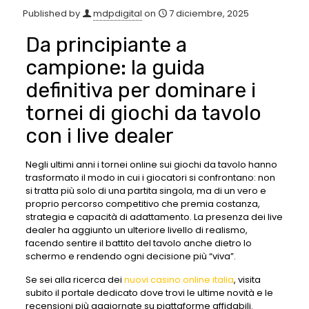
Published by
mdpdigital
on
7 diciembre, 2025
Da principiante a
campione: la guida
definitiva per dominare i
tornei di giochi da tavolo
con i live dealer
Negli ultimi anni i tornei online sui giochi da tavolo hanno
trasformato il modo in cui i giocatori si confrontano: non
si tratta più solo di una partita singola, ma di un vero e
proprio percorso competitivo che premia costanza,
strategia e capacità di adattamento. La presenza dei live
dealer ha aggiunto un ulteriore livello di realismo,
facendo sentire il battito del tavolo anche dietro lo
schermo e rendendo ogni decisione più “viva”.
Se sei alla ricerca dei
nuovi casino online italia
, visita
subito il portale dedicato dove trovi le ultime novità e le
recensioni più aggiornate su piattaforme affidabili.