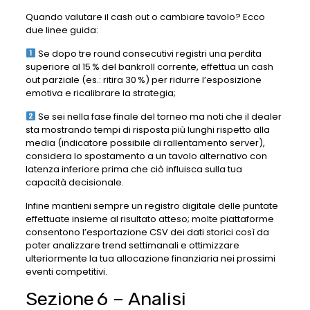
Quando valutare il cash out o cambiare tavolo? Ecco
due linee guida:
Se dopo tre round consecutivi registri una perdita
superiore al 15 % del bankroll corrente, effettua un cash
out parziale (es.: ritira 30 %) per ridurre l’esposizione
emotiva e ricalibrare la strategia;
Se sei nella fase finale del torneo ma noti che il dealer
sta mostrando tempi di risposta più lunghi rispetto alla
media (indicatore possibile di rallentamento server),
considera lo spostamento a un tavolo alternativo con
latenza inferiore prima che ciò influisca sulla tua
capacità decisionale.
Infine mantieni sempre un registro digitale delle puntate
effettuate insieme al risultato atteso; molte piattaforme
consentono l’esportazione CSV dei dati storici così da
poter analizzare trend settimanali e ottimizzare
ulteriormente la tua allocazione finanziaria nei prossimi
eventi competitivi.
Sezione 6 – Analisi