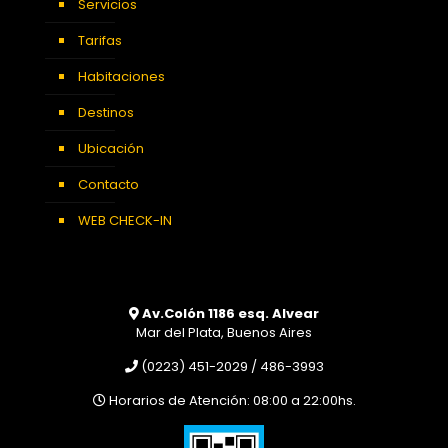
Servicios
Tarifas
Habitaciones
Destinos
Ubicación
Contacto
WEB CHECK-IN
Av.Colón 1186 esq. Alvear
Mar del Plata, Buenos Aires
(0223) 451-2029 / 486-3993
Horarios de Atención: 08:00 a 22:00hs.