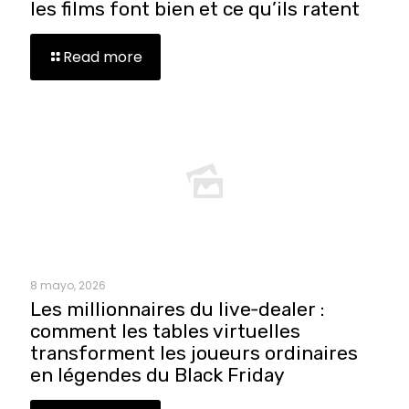
les films font bien et ce qu’ils ratent
Read more
8 mayo, 2026
Les millionnaires du live‑dealer :
comment les tables virtuelles
transforment les joueurs ordinaires
en légendes du Black Friday