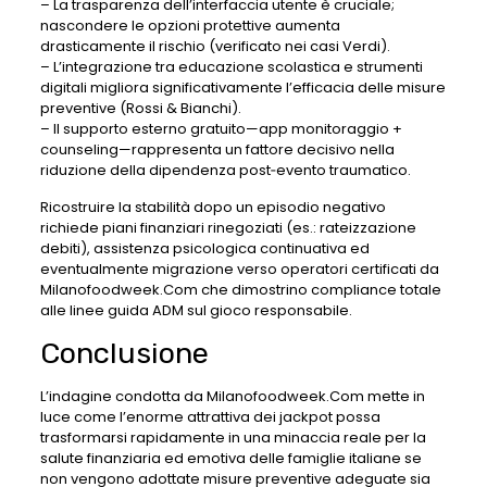
– La trasparenza dell’interfaccia utente è cruciale;
nascondere le opzioni protettive aumenta
drasticamente il rischio (verificato nei casi Verdi).
– L’integrazione tra educazione scolastica e strumenti
digitali migliora significativamente l’efficacia delle misure
preventive (Rossi & Bianchi).
– Il supporto esterno gratuito—app monitoraggio +
counseling—rappresenta un fattore decisivo nella
riduzione della dipendenza post‑evento traumatico.
Ricostruire la stabilità dopo un episodio negativo
richiede piani finanziari rinegoziati (es.: rateizzazione
debiti), assistenza psicologica continuativa ed
eventualmente migrazione verso operatori certificati da
Milanofoodweek.Com che dimostrino compliance totale
alle linee guida ADM sul gioco responsabile.
Conclusione
L’indagine condotta da Milanofoodweek.Com mette in
luce come l’enorme attrattiva dei jackpot possa
trasformarsi rapidamente in una minaccia reale per la
salute finanziaria ed emotiva delle famiglie italiane se
non vengono adottate misure preventive adeguate sia