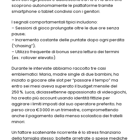
scoprono autonomamente le piattaforme tramite
smartphone o tablet condivisi con i genitori.
I segnali comportamentali tipici includono:
– Sessioni di gioco prolungate oltre le due ore senza
pause;
– Incremento costante delle puntate dopo ogni perdita
(“chasing”);
– Utilizzo frequente di bonus senza lettura dei termini
(es.: rollover elevato).
Durante le interviste abbiamo raccolto tre casi
emblematici: Maria, madre single di due bambini, ha
iniziato a giocare alle slot per “passare il tempo” ma
entro sei mesi aveva superato il budget mensile del
250 %. Luca, diciassettenne appassionato di videogiochi,
ha creato più account usando identità fittizie per
aggirare i limiti imposti dal suo operatore preferito; ha
perso circa €3 000 in un trimestre, compromettendo
anche il pagamento della mensa scolastica dei fratelli
minori.
Un fattore scatenante ricorrente è lo stress finanziario
della famiglia stesso: bollette arretrate o spese mediche