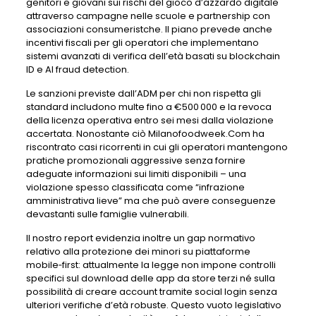
genitori e giovani sui rischi del gioco d’azzardo digitale
attraverso campagne nelle scuole e partnership con
associazioni consumeristche. Il piano prevede anche
incentivi fiscali per gli operatori che implementano
sistemi avanzati di verifica dell’età basati su blockchain
ID e AI fraud detection.
Le sanzioni previste dall’ADM per chi non rispetta gli
standard includono multe fino a €500 000 e la revoca
della licenza operativa entro sei mesi dalla violazione
accertata. Nonostante ciò Milanofoodweek.Com ha
riscontrato casi ricorrenti in cui gli operatori mantengono
pratiche promozionali aggressive senza fornire
adeguate informazioni sui limiti disponibili – una
violazione spesso classificata come “infrazione
amministrativa lieve” ma che può avere conseguenze
devastanti sulle famiglie vulnerabili.
Il nostro report evidenzia inoltre un gap normativo
relativo alla protezione dei minori su piattaforme
mobile‑first: attualmente la legge non impone controlli
specifici sul download delle app da store terzi né sulla
possibilità di creare account tramite social login senza
ulteriori verifiche d’età robuste. Questo vuoto legislativo