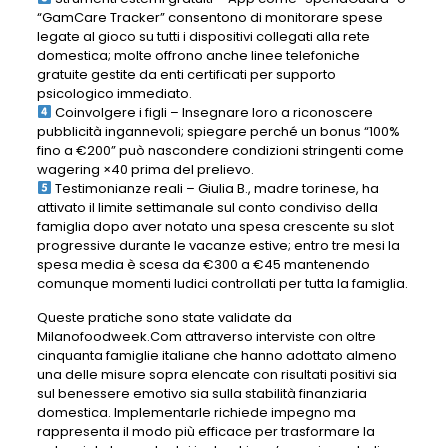
“GamCare Tracker” consentono di monitorare spese
legate al gioco su tutti i dispositivi collegati alla rete
domestica; molte offrono anche linee telefoniche
gratuite gestite da enti certificati per supporto
psicologico immediato.
Coinvolgere i figli – Insegnare loro a riconoscere
pubblicità ingannevoli; spiegare perché un bonus “100%
fino a €200” può nascondere condizioni stringenti come
wagering ×40 prima del prelievo.
Testimonianze reali – Giulia B., madre torinese, ha
attivato il limite settimanale sul conto condiviso della
famiglia dopo aver notato una spesa crescente su slot
progressive durante le vacanze estive; entro tre mesi la
spesa media è scesa da €300 a €45 mantenendo
comunque momenti ludici controllati per tutta la famiglia.
Queste pratiche sono state validate da
Milanofoodweek.Com attraverso interviste con oltre
cinquanta famiglie italiane che hanno adottato almeno
una delle misure sopra elencate con risultati positivi sia
sul benessere emotivo sia sulla stabilità finanziaria
domestica. Implementarle richiede impegno ma
rappresenta il modo più efficace per trasformare la