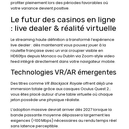
profiter pleinement lors des périodes favorables où
votre variance devient positive.
Le futur des casinos en ligne
: live dealer & réalité virtuelle
Le streaming haute définition a transformé l’expérience
live dealer : dès maintenant vous pouvez jouer à la
roulette française avec un vrai croupier visible en
HD60fps depuis Monaco ou Dublin via Zoom‑style video
feed intégré directement dans votre navigateur mobile.
Technologies VR/AR émergentes
Des titres comme
VR Blackjack Royale
offrent déjà une
immersion totale grâce aux casques Oculus Quest 2 ;
vous êtes placé autour d’une table virtuelle où chaque
jeton possède une physique réaliste.
L’adoption massive devrait arriver dès 2027 lorsque la
bande passante moyenne dépassera largement les
exigences (>100 Mbps) nécessaires au rendu temps réel
sans latence perceptible.