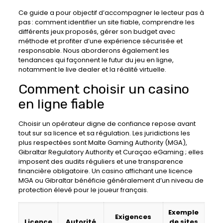
Ce guide a pour objectif d’accompagner le lecteur pas à
pas : comment identifier un site fiable, comprendre les
différents jeux proposés, gérer son budget avec
méthode et profiter d’une expérience sécurisée et
responsable. Nous aborderons également les
tendances qui façonnent le futur du jeu en ligne,
notamment le live dealer et la réalité virtuelle.
Comment choisir un casino
en ligne fiable
Choisir un opérateur digne de confiance repose avant
tout sur sa licence et sa régulation. Les juridictions les
plus respectées sont Malte Gaming Authority (MGA),
Gibraltar Regulatory Authority et Curaçao eGaming ; elles
imposent des audits réguliers et une transparence
financière obligatoire. Un casino affichant une licence
MGA ou Gibraltar bénéficie généralement d’un niveau de
protection élevé pour le joueur français.
Exemple
Exigences
Licence
Autorité
de sites