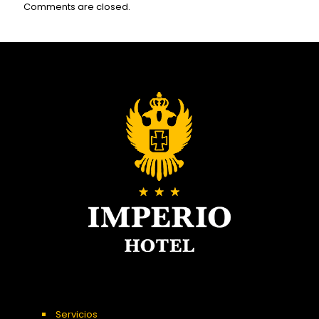
Comments are closed.
Servicios