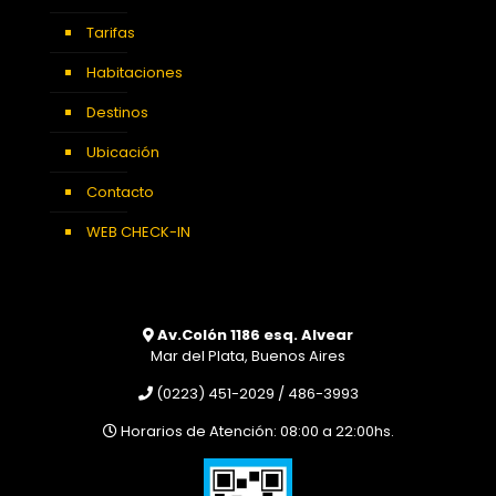
Tarifas
Habitaciones
Destinos
Ubicación
Contacto
WEB CHECK-IN
Av.Colón 1186 esq. Alvear
Mar del Plata, Buenos Aires
(0223) 451-2029 / 486-3993
Horarios de Atención: 08:00 a 22:00hs.