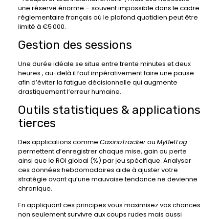
une réserve énorme – souvent impossible dans le cadre
réglementaire français où le plafond quotidien peut être
limité à €5 000.
Gestion des sessions
Une durée idéale se situe entre trente minutes et deux
heures ; au-delà il faut impérativement faire une pause
afin d’éviter la fatigue décisionnelle qui augmente
drastiquement l’erreur humaine.
Outils statistiques & applications
tierces
Des applications comme
CasinoTracker
ou
MyBetLog
permettent d’enregistrer chaque mise, gain ou perte
ainsi que le ROI global (%) par jeu spécifique. Analyser
ces données hebdomadaires aide à ajuster votre
stratégie avant qu’une mauvaise tendance ne devienne
chronique.
En appliquant ces principes vous maximisez vos chances
non seulement survivre aux coups rudes mais aussi