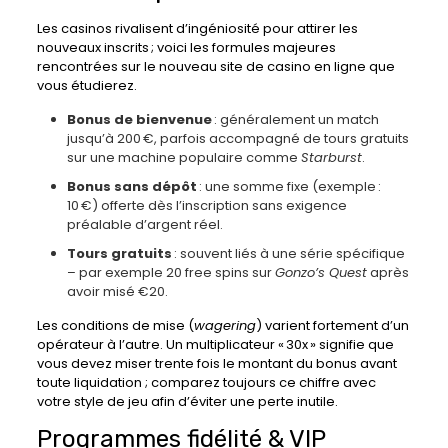
Les casinos rivalisent d’ingéniosité pour attirer les
nouveaux inscrits ; voici les formules majeures
rencontrées sur le nouveau site de casino en ligne que
vous étudierez.
Bonus de bienvenue
: généralement un match
jusqu’à 200 €, parfois accompagné de tours gratuits
sur une machine populaire comme
Starburst
.
Bonus sans dépôt
: une somme fixe (exemple :
10 €) offerte dès l’inscription sans exigence
préalable d’argent réel.
Tours gratuits
: souvent liés à une série spécifique
– par exemple 20 free spins sur
Gonzo’s Quest
après
avoir misé €20.
Les conditions de mise (
wagering
) varient fortement d’un
opérateur à l’autre. Un multiplicateur « 30x » signifie que
vous devez miser trente fois le montant du bonus avant
toute liquidation ; comparez toujours ce chiffre avec
votre style de jeu afin d’éviter une perte inutile.
Programmes fidélité & VIP