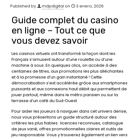
Published by
mdpdigital
on
3 enero, 2026
Guide complet du casino
en ligne – Tout ce que
vous devez savoir
Les casinos virtuels ont transformé la façon dont les
Français s’amusent autour d’une roulette ou d’une
machine à sous. En quelques clics, on accède à des
centaines de titres, aux promotions les plus alléchantes
et à la promesse d’un gain instantané ! Cette
démocratisation s’est accélérée grâce aux smartphones
puissants et aux connexions haut débit qui permettent de
jouer partout, même dans le métro parisien ou sur la
terrasse d’un café du Sud‑Ouest.
Pour aider les joueurs à naviguer dans cet univers dense,
nous vous présentons un guide structuré autour des
critères les plus fiables : licences reconnues, catalogue
de jeux varié, offres promotionnelles claires et outils de
jeu responsable. Vous y trouverez également un lien vers