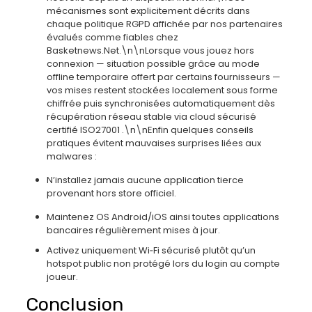
mécanismes sont explicitement décrits dans
chaque politique RGPD affichée par nos partenaires
évalués comme fiables chez
Basketnews.Net.\n\nLorsque vous jouez hors
connexion — situation possible grâce au mode
offline temporaire offert par certains fournisseurs —
vos mises restent stockées localement sous forme
chiffrée puis synchronisées automatiquement dès
récupération réseau stable via cloud sécurisé
certifié ISO27001 .\n\nEnfin quelques conseils
pratiques évitent mauvaises surprises liées aux
malwares :
N’installez jamais aucune application tierce
provenant hors store officiel.
Maintenez OS Android/iOS ainsi toutes applications
bancaires régulièrement mises à jour.
Activez uniquement Wi‑Fi sécurisé plutôt qu’un
hotspot public non protégé lors du login au compte
joueur.
Conclusion