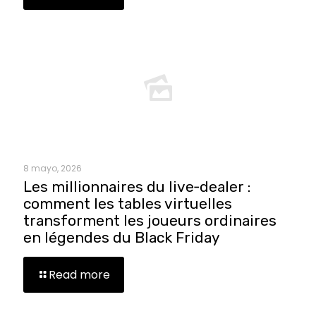
8 mayo, 2026
Les millionnaires du live‑dealer :
comment les tables virtuelles
transforment les joueurs ordinaires
en légendes du Black Friday
Read more