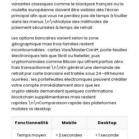
variantes classiques comme le blackjack français ou la
roulette européenne doivent être visibles dès l’écran
principal afin que vous ne perdiez pas de temps à fouiller
dans les menus.\n\nAnalyse des méthodes de
paiement sécurisées & temps de retrait
Les options bancaires varient selon la zone
géographique mais trois familles restent
incontournables : cartes Visa/MasterCard®, porte‑feuilles
électroniques tels que Skrill ou Neteller, puis
cryptomonnaies comme Bitcoin qui offrent parfois zéro
frais transactionnel.\n\nEn général une demande de
retrait par carte bancaire est traitée sous 24–48 heures
ouvrées ; les portefeuilles électroniques peuvent créditer
votre compte immédiatement alors que les
crypto‑débits demandent quelques confirmations
blockchain supplémentaires mais restent
rapides.\n\nComparaison rapide des plateformes
mobiles vs desktop
Fonctionnalité
Mobile
Desktop
Temps moyen
< 2 secondes
< 1 seconde