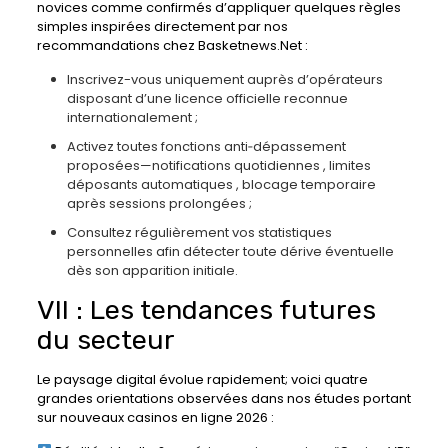
novices comme confirmés d’appliquer quelques règles
simples inspirées directement par nos
recommandations chez Basketnews.Net :
Inscrivez-vous uniquement auprès d’opérateurs
disposant d’une licence officielle reconnue
internationalement ;
Activez toutes fonctions anti‑dépassement
proposées—notifications quotidiennes , limites
déposants automatiques , blocage temporaire
après sessions prolongées ;
Consultez régulièrement vos statistiques
personnelles afin détecter toute dérive éventuelle
dès son apparition initiale.
VII : Les tendances futures
du secteur
Le paysage digital évolue rapidement; voici quatre
grandes orientations observées dans nos études portant
sur nouveaux casinos en ligne 2026 :