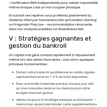
• Certification RNG indépendante pour valider impartialité
même lorsque c’est un vrai croupier physique.
En suivant ces repères vous profiterez pleinement du
réalisme offert par fournisseurs tels qu’Evolution Gaming
ou Pragmatic Play Live – recommandation récurrente
dans nos analyses publiées sur Basketnews.Net.
V : Stratégies gagnantes et
gestion du bankroll
Un capital mal géré conduit rapidement à l’épuisement
même lors des séries favorables ; voici donc quelques
principes fondamentaux :
Divisez votre bankroll quotidienne en unités égales
représentant environ 1–2 % du total disponible ;
Fixez une limite maximale perdue chaque jour afin
qu’une mauvaise séance ne menace pas votre
budget mensuel global ;
Utilisez toujours la stratégie basique au blackjack —
mémoriser quand demander carte supplémentaire