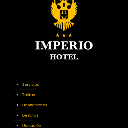
Servicios
Tarifas
Habitaciones
Destinos
Ubicación