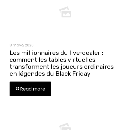
8 mayo, 2026
Les millionnaires du live‑dealer :
comment les tables virtuelles
transforment les joueurs ordinaires
en légendes du Black Friday
Read more