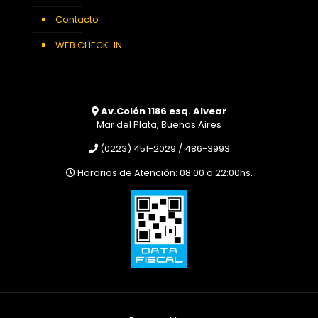
Contacto
WEB CHECK-IN
Av.Colón 1186 esq. Alvear
Mar del Plata, Buenos Aires
(0223) 451-2029 / 486-3993
Horarios de Atención: 08:00 a 22:00hs.