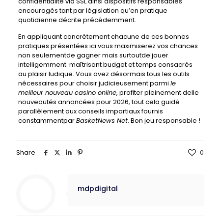
confidentialité via SSL ainsi dispositifs responsables
encouragés tant par législation qu’en pratique
quotidienne décrite précédemment.
En appliquant concrètement chacune de ces bonnes
pratiques présentées ici vous maximiserez vos chances
non seulementde gagner mais surtoutde jouer
intelligemment ­ maîtrisant budget et temps consacrés
au plaisir ludique.​ Vous avez désormais tous les outils
nécessaires pour choisir judicieusement parmi
le
meilleur nouveau casino online
, profiter pleinement delle
nouveautés annoncées pour 2026, tout cela guidé
parallèlement aux conseils impartiaux fournis
constammentpar
BasketNews Net
. Bon jeu responsable !
Share
0
mdpdigital