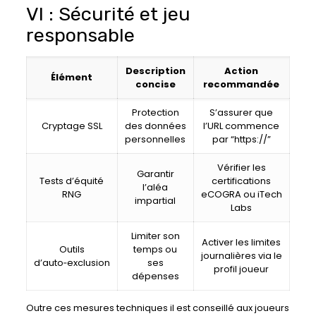
VI : Sécurité et jeu
responsable
Description
Action
Élément
concise
recommandée
Protection
S’assurer que
Cryptage SSL
des données
l’URL commence
personnelles
par “https://”
Vérifier les
Garantir
Tests d’équité
certifications
l’aléa
RNG
eCOGRA ou iTech
impartial
Labs
Limiter son
Activer les limites
Outils
temps ou
journalières via le
d’auto‑exclusion
ses
profil joueur
dépenses
Outre ces mesures techniques il est conseillé aux joueurs