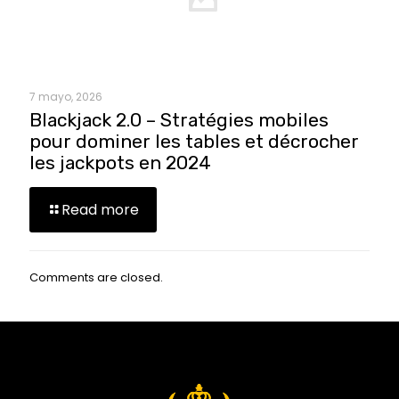
7 mayo, 2026
Blackjack 2.0 – Stratégies mobiles
pour dominer les tables et décrocher
les jackpots en 2024
Read more
Comments are closed.