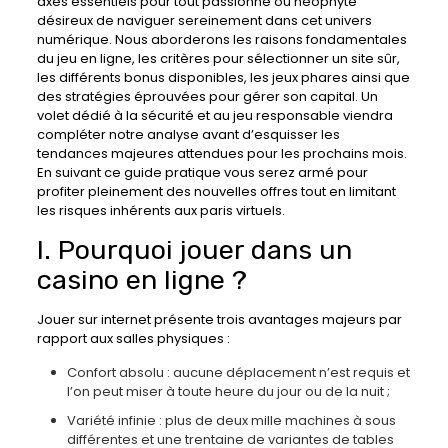
axes essentiels pour tout passionné ou néophyte
désireux de naviguer sereinement dans cet univers
numérique. Nous aborderons les raisons fondamentales
du jeu en ligne, les critères pour sélectionner un site sûr,
les différents bonus disponibles, les jeux phares ainsi que
des stratégies éprouvées pour gérer son capital. Un
volet dédié à la sécurité et au jeu responsable viendra
compléter notre analyse avant d’esquisser les
tendances majeures attendues pour les prochains mois.
En suivant ce guide pratique vous serez armé pour
profiter pleinement des nouvelles offres tout en limitant
les risques inhérents aux paris virtuels.
I. Pourquoi jouer dans un
casino en ligne ?
Jouer sur internet présente trois avantages majeurs par
rapport aux salles physiques :
Confort absolu : aucune déplacement n’est requis et
l’on peut miser à toute heure du jour ou de la nuit ;
Variété infinie : plus de deux mille machines à sous
différentes et une trentaine de variantes de tables