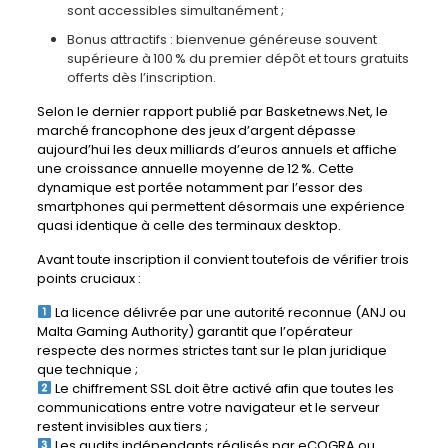
sont accessibles simultanément ;
Bonus attractifs : bienvenue généreuse souvent
supérieure à 100 % du premier dépôt et tours gratuits
offerts dès l’inscription.
Selon le dernier rapport publié par Basketnews.Net, le
marché francophone des jeux d’argent dépasse
aujourd’hui les deux milliards d’euros annuels et affiche
une croissance annuelle moyenne de 12 %. Cette
dynamique est portée notamment par l’essor des
smartphones qui permettent désormais une expérience
quasi identique à celle des terminaux desktop.
Avant toute inscription il convient toutefois de vérifier trois
points cruciaux :
La licence délivrée par une autorité reconnue (ANJ ou
Malta Gaming Authority) garantit que l’opérateur
respecte des normes strictes tant sur le plan juridique
que technique ;
Le chiffrement SSL doit être activé afin que toutes les
communications entre votre navigateur et le serveur
restent invisibles aux tiers ;
Les audits indépendants réalisés par eCOGRA ou