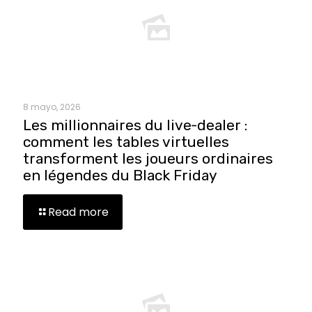
8 mayo, 2026
Les millionnaires du live‑dealer :
comment les tables virtuelles
transforment les joueurs ordinaires
en légendes du Black Friday
Read more