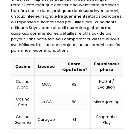
retrait.Cette métrique constitue souvent votre première
barrière contre leurs pratiques douteuses.Inversement,
un taux inférieur signale fréquemment retards bancaires
ou réponses automatisées peu utiles lors d’incidents
critiques.Soyez donc attentif aux notes globales mais
aussi aux commentaires détaillés relatifs aux délais
payout.Dans notre tableau comparatif ci-dessous nous
synthétisons trois acteurs majeurs actuellement classés
parmi nos recommandations :
Score
Fournisseur
Casino
Licence
réputation*
phare
Casino
NetEnt /
MGA
92
Alpha
Evolution
Casino
UKGC
88
Microgaming
Beta
Casino
Pragmatic
Curaçao
81
Gamma
Play