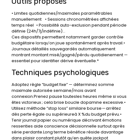
Outils proposés
• Limites quotidiennes/maximales paramétrables
manuellement • Sessions chronométrées affichées
temps réel • Possibilité auto-exclusion pendant période
définie (24h/7j/indéfinie)…
Ces dispositifs permettent notamment garder contrôle
budgétaire lorsqu’on joue spontanément après travail.•
Journaux détaillés sauvegardés automatiquement
montrant montant misé/gagné/pérdu quotidienement —
essentiel pour identifier dérive éventuelle.*
Techniques psychologiques
Adoptez règle “budget fixe” — déterminez somme
maximale autorisée semaine/mois avant
connexion.Prenez pause toutesles heures même si vous
êtes victorieux ; cela brise boucle dopamine excessive.•
Utilisez méthode “stop loss” similaire bourse — arrêtez
dès perte égale ou supérieureà X %du budget prévu.•
Tenir journal papier ou numérique décrivant émotions
ressenties aide conscience décisionnelle surtout après
série perdante.Long terme bénéfice réside davantage
dans plaisir constant plutôt qu’en quête jackpot