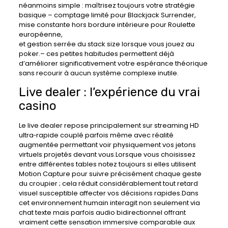
néanmoins simple : maîtrisez toujours votre stratégie
basique – comptage limité pour Blackjack Surrender,
mise constante hors bordure intérieure pour Roulette
européenne,
et gestion serrée du stack size lorsque vous jouez au
poker.– ces petites habitudes permettent déjà​
d’améliorer significativement votre espérance théorique
sans recourir à aucun système complexe inutile.​
Live dealer : l’expérience du vrai
casino
Le live dealer repose principalement sur streaming HD
ultra‑rapide couplé parfois même avec réalité
augmentée permettant voir physiquement vos jetons
virtuels projetés devant vous.Lorsque vous choisissez
entre différentes tables notez toujours si elles utilisent
Motion Capture pour suivre précisément chaque geste
du croupier ; cela réduit considérablement tout retard
visuel susceptible affecter vos décisions rapides.Dans
cet environnement humain interagit non seulement via
chat texte mais parfois audio bidirectionnel offrant
vraiment cette sensation immersive comparable aux