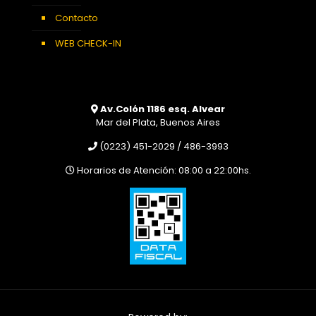
Contacto
WEB CHECK-IN
Av.Colón 1186 esq. Alvear
Mar del Plata, Buenos Aires
(0223) 451-2029 / 486-3993
Horarios de Atención: 08:00 a 22:00hs.