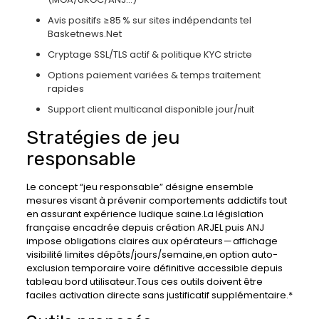
Avis positifs ≥85 % sur sites indépendants tel
Basketnews.Net
Cryptage SSL/TLS actif & politique KYC stricte
Options paiement variées & temps traitement
rapides
Support client multicanal disponible jour/nuit
Stratégies de jeu
responsable
Le concept “jeu responsable” désigne ensemble
mesures visant à prévenir comportements addictifs tout
en assurant expérience ludique saine.La législation
française encadrée depuis création ARJEL puis ANJ
impose obligations claires aux opérateurs — affichage
visibilité limites dépôts/jours/semaine,en option auto-
exclusion temporaire voire définitive accessible depuis
tableau bord utilisateur.Tous ces outils doivent être
faciles activation directe sans justificatif supplémentaire.*