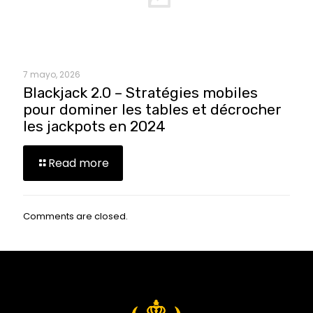
7 mayo, 2026
Blackjack 2.0 – Stratégies mobiles
pour dominer les tables et décrocher
les jackpots en 2024
Read more
Comments are closed.