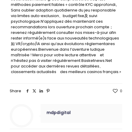
méthodes paiement fiables＋contrôle KYC approfondi。
Sans oublier adoption quotidienne du jeu responsable
via limites auto‑exclusion、budget fixe及 suivi
psychologique.N’appliquez dès maintenant ces
recommandations lors ouverture prochain compte；
revenez régulièrement consulter nos mises-à‑jour afin
rester informé(e)s face aux nouveautés technologiques
如 VR/crypto/IA ainsi qu’aux évolutions réglementaires
européennes.Bienvenue dans l’aventure ludique
maîtrisée ! Merci pour votre lecture attentive et
n’hésitez pas à visiter régulièrement Basketnews.Net
pour accéder aux dernières revues détaillées、
classements actualisés des meilleurs casinos français.»
Share
0
mdpdigital