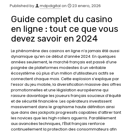
Published by
mdpdigital
on
23 enero, 2026
Guide complet du casino
en ligne : tout ce que vous
devez savoir en 2024
Le phénomène des casinos en ligne n’a jamais été aussi
dynamique qu’en ce début d’année 2024. En quelques
années seulement, le marché français est passé d’une
poignée de plateformes modestes à un véritable
écosystème où plus d’un million d’utilisateurs actifs se
connectent chaque mois. Cette explosion s’explique par
l’essor du jeu mobile, la diversification massive des offres
promotionnelles et une législation européenne qui
rassure davantage les joueurs français soucieux d’équité
et de sécurité financière. Les opérateurs investissent
massivement dans le graphisme haute définition ainsi
que dans des jackpots progressifs capables d’attirer tant
les novices que les high‑rollers aguerris. Parallèlement
aux avancées techniques, l’État français renforce
continuellement la protection des consommateurs afin