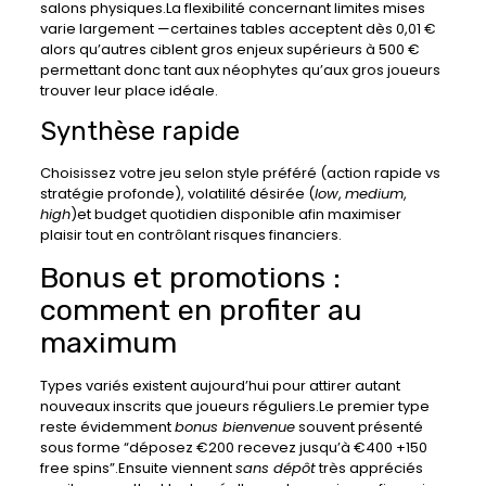
salons physiques.La flexibilité concernant limites mises
varie largement —certaines tables acceptent dès 0,01 €
alors qu’autres ciblent gros enjeux supérieurs à 500 €
permettant donc tant aux néophytes qu’aux gros joueurs
trouver leur place idéale.​
Synthèse rapide
Choisissez votre jeu selon style préféré (action rapide vs
stratégie profonde), volatilité désirée (
low
,
medium
,
high
)​et budget quotidien disponible afin maximiser
plaisir tout en contrôlant risques financiers.
Bonus et promotions :
comment en profiter au
maximum
Types variés existent aujourd’hui pour attirer autant
nouveaux inscrits que joueurs réguliers.Le premier type
reste évidemment
bonus bienvenue
souvent présenté
sous forme “déposez €200 recevez jusqu’à €400 +150
free spins”.Ensuite viennent
sans dépôt
très appréciés