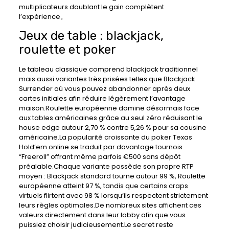
multiplicateurs doublant le gain complètent
l’expérience。
Jeux de table : blackjack,
roulette et poker
Le tableau classique comprend blackjack traditionnel
mais aussi variantes très prisées telles que Blackjack
Surrender où vous pouvez abandonner après deux
cartes initiales afin réduire légèrement l’avantage
maison.Roulette européenne domine désormais face
aux tables américaines grâce au seul zéro réduisant le
house edge autour 2,70 % contre 5,26 % pour sa cousine
américaine.La popularité croissante du poker Texas
Hold’em online se traduit par davantage tournois
“Freeroll” offrant même parfois €500 sans dépôt
préalable.Chaque variante possède son propre RTP
moyen : Blackjack standard tourne autour 99 %, Roulette
européenne atteint 97 %, tandis que certains craps
virtuels flirtent avec 98 % lorsqu’ils respectent strictement
leurs règles optimales.De nombreux sites affichent ces
valeurs directement dans leur lobby afin que vous
puissiez choisir judicieusement.Le secret reste