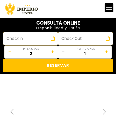
CONSULTÁ ONLINE
Disponibilidad y Tarifa
PASAJEROS
HABITACIONES
−
+
−
+
RESERVAR