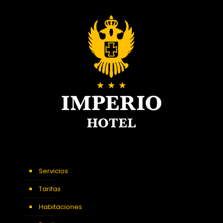
Servicios
Tarifas
Habitaciones