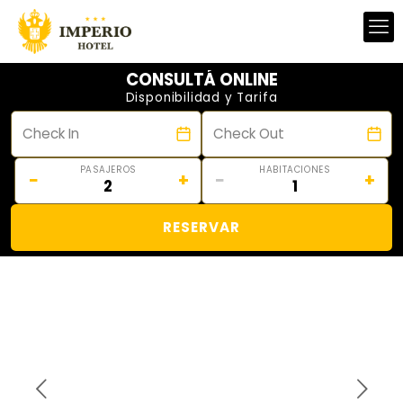
CONSULTÁ ONLINE
Disponibilidad y Tarifa
PASAJEROS
HABITACIONES
−
+
−
+
RESERVAR