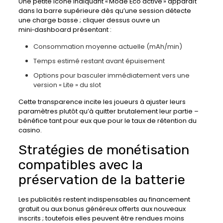
Une petite icône indiquant « Mode Éco activé » apparaît
dans la barre supérieure dès qu’une session détecte
une charge basse ; cliquer dessus ouvre un
mini‑dashboard présentant :
Consommation moyenne actuelle (mAh/min)
Temps estimé restant avant épuisement
Options pour basculer immédiatement vers une
version « Lite » du slot
Cette transparence incite les joueurs à ajuster leurs
paramètres plutôt qu’à quitter brutalement leur partie –
bénéfice tant pour eux que pour le taux de rétention du
casino.
Stratégies de monétisation
compatibles avec la
préservation de la batterie
Les publicités restent indispensables au financement
gratuit ou aux bonus généreux offerts aux nouveaux
inscrits ; toutefois elles peuvent être rendues moins