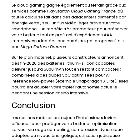
Le cloud gaming gagne également du terrain grâce aux
services comme
PlayStation Cloud Gaming France
, où
tout le calcul se fait dans des datacenters alimentés par
énergie verte ; seul un flux vidéo léger arrive sur votre
smartphone—un modèle très prometteur pour préserver
votre batterie tout en profitant d’expériences AAA
immersives adaptées aux jeux à jackpot progressif tels
que
Mega Fortune Dreams
.
Sur le plan matériel, plusieurs constructeurs annoncent
dès fin‑2026 des batteries lithium–silicon capables
délivrer jusqu’à 5000 mAh tout en restant compactes ;
combinées à des puces SoC optimisées pour AI
inference low‑power (exemple Snapdragon X Elite), elles
pourraient doubler voire tripler l’autonomie actuelle
pendant une session casino intensive.
Conclusion
Les casinos mobiles ont aujourd’hui plusieurs leviers
efficaces pour protéger votre batterie : optimisation
serveur via edge computing, compression dynamique
adaptée au niveau énergétique, utilisation judicieuse