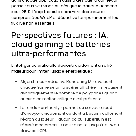
dans chaque application casino dès que la connexion
passe sous <30 Mbps ou dès que la batterie descend
sous 25 %. L’app bascule alors vers des textures
compressées WebP et désactive temporairement les
flux live non essentiels.
Perspectives futures : IA,
cloud gaming et batteries
ultra‑performantes
L’intelligence artificielle devient rapidement un allié
majeur pour limiter l’usage énergétique :
Algorithmes « Adaptive Rendering IA » évaluent
chaque frame selon la scène affichée ; ils réduisent
dynamiquement le nombre de polygones quand
aucune animation critique n’est présente.
Le rendu « on‑the‑fly » permet au serveur cloud
d’envoyer uniquement ce dont a besoin réellement
l’écran du joueur – aucun calcul superflu n’est
réalisé localement → baisse nette jusqu’à 30 % du
draw call GPU.