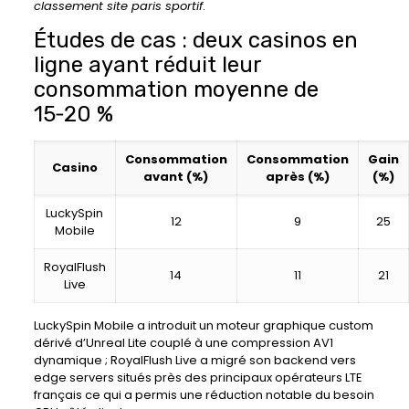
classement site paris sportif
.
Études de cas : deux casinos en
ligne ayant réduit leur
consommation moyenne de
15‑20 %
Consommation
Consommation
Gain
Casino
avant (%)
après (%)
(%)
LuckySpin
12
9
25
Mobile
RoyalFlush
14
11
21
Live
LuckySpin Mobile a introduit un moteur graphique custom
dérivé d’Unreal Lite couplé à une compression AV1
dynamique ; RoyalFlush Live a migré son backend vers
edge servers situés près des principaux opérateurs LTE
français ce qui a permis une réduction notable du besoin