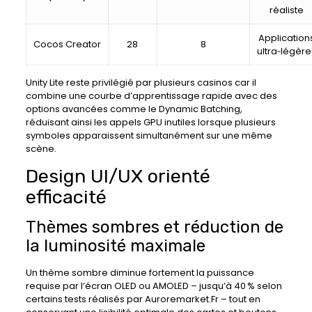
réaliste
Application
Cocos Creator
28
8
ultra‑légère
Unity Lite reste privilégié par plusieurs casinos car il
combine une courbe d’apprentissage rapide avec des
options avancées comme le Dynamic Batching,
réduisant ainsi les appels GPU inutiles lorsque plusieurs
symboles apparaissent simultanément sur une même
scène.
Design UI/UX orienté
efficacité
Thèmes sombres et réduction de
la luminosité maximale
Un thème sombre diminue fortement la puissance
requise par l’écran OLED ou AMOLED – jusqu’à 40 % selon
certains tests réalisés par Auroremarket.Fr – tout en