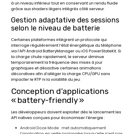
à un niveau inférieur tout en conservant un rendu fluide
grâce aux shaders légers intégrés côté serveur.
Gestion adaptative des sessions
selon le niveau de batterie
Certaines plateformes intègrent un protocole qui
interroge régulièrement l’état énergétique du téléphone
via l’API Android BatteryManager ou iOS PowerStateKit. Si
la charge chute rapidement, le serveur diminue
temporairement la fréquence des mises à jour
graphiques et désactive certaines animations
décoratives afin d’alléger la charge CPU/GPU sans
impacter le RTP ni la volatilité du jeu.
Conception d’applications
« battery‑friendly »
Les développeurs doivent exploiter dès le lancement les
API natives conçues pour économiser l’énergie :
Android Doze Mode : met automatiquement
l’application en veille prolongée lorsqu’elle n’est pas