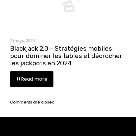
7 mayo, 2026
Blackjack 2.0 – Stratégies mobiles
pour dominer les tables et décrocher
les jackpots en 2024
Read more
Comments are closed.