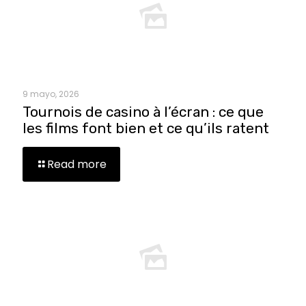
9 mayo, 2026
Tournois de casino à l’écran : ce que
les films font bien et ce qu’ils ratent
Read more