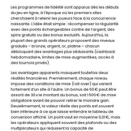
Les programmes de fidélité sont apparus dès les débuts
du jeu en ligne, à l’époque où les premiers sites
cherchaient à retenir les joueurs face à la concurrence
naissante. L’idée était simple : récompenser la régularité
avec des points échangeables contre de l’argent, des
spins gratuits ou des bonus exclusifs. Aujourd’hui, la
plupart des grands opérateurs proposent des niveaux
gradués – bronze, argent, or, platine – chacun
débloquant des avantages plus séduisants (cashback
hebdomadaire, limites de mise augmentées, accès à
des tournois privés).
Les avantages apparents masquent toutefois deux
réalités financières. Premièrement, chaque niveau
impose des conditions de mise (roll‑over) qui varient
fortement d’un site à l’autre. Un bonus de 50 € peut être
assorti de 30 x le montant du bonus, soit 1 500 € de mise
obligatoire avant de pouvoir retirer le moindre gain.
Deuxièmement, la valeur réelle des points est souvent
bien inférieure à ce que laisse entendre le tableau de
conversion affiché. Un point vaut en moyenne 0,01 €, mais
les opérateurs appliquent souvent des plafonds ou des
multiplicateurs qui réduisent la capacité de