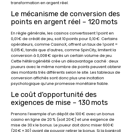
transformation en argent réel.
Le mécanisme de conversion des
points en argent réel – 120 mots
En règle générale, les casinos convertissent 1 point en
0,01 € de crédit de jeu, soit 10 points pour 0,10 €. Certains
opérateurs, comme CasinoX, offrent un taux de 1 point =
0,015 €, tandis que d’autres, comme SpinCity, limitent la
conversion à 0,008 € après un certain volume de jeu.
Cette hétérogénéité crée un désavantage caché : deux
joueurs avec le même nombre de points peuvent obtenir
des montants très différents selon le site. Les tableaux de
conversion affichés sont donc plus une incitation
psychologique qu’une promesse monétaire fiable.
Le coût d’opportunité des
exigences de mise – 130 mots
Prenons l’exemple d’un dépôt de 100 € avec un bonus
casino en ligne de 20 % (soit 20 €) et une exigence de
mise de 30 x le bonus. Le joueur doit donc miser 600 €
(20 € × 30) avant de pouvoir retirer le bonus. Si la bankroll