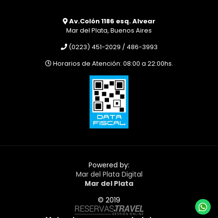
Av.Colón 1186 esq. Alvear
Mar del Plata, Buenos Aires
(0223) 451-2029 / 486-3993
Horarios de Atención: 08:00 a 22:00hs.
Powered by:
Mar del Plata Digital
Mar del Plata
© 2019