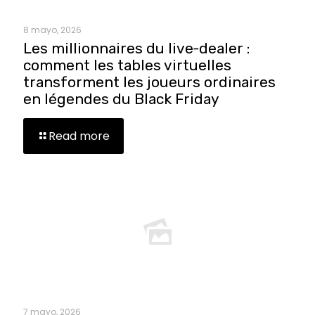
8 mayo, 2026
Les millionnaires du live‑dealer :
comment les tables virtuelles
transforment les joueurs ordinaires
en légendes du Black Friday
Read more
7 mayo, 2026