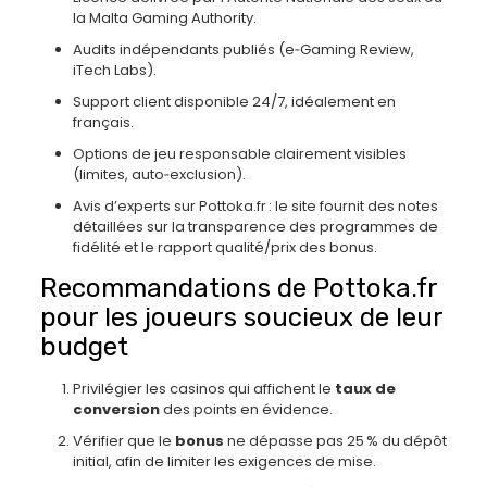
la Malta Gaming Authority.
Audits indépendants publiés (e‑Gaming Review,
iTech Labs).
Support client disponible 24/7, idéalement en
français.
Options de jeu responsable clairement visibles
(limites, auto‑exclusion).
Avis d’experts sur Pottoka.fr : le site fournit des notes
détaillées sur la transparence des programmes de
fidélité et le rapport qualité/prix des bonus.
Recommandations de Pottoka.fr
pour les joueurs soucieux de leur
budget
Privilégier les casinos qui affichent le
taux de
conversion
des points en évidence.
Vérifier que le
bonus
ne dépasse pas 25 % du dépôt
initial, afin de limiter les exigences de mise.