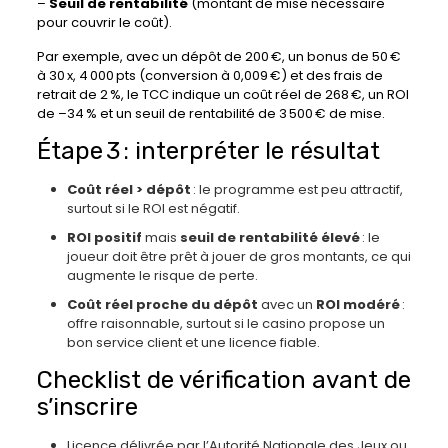
–
Seuil de rentabilité
(montant de mise nécessaire
pour couvrir le coût).
Par exemple, avec un dépôt de 200 €, un bonus de 50 €
à 30 x, 4 000 pts (conversion à 0,009 €) et des frais de
retrait de 2 %, le TCC indique un coût réel de 268 €, un ROI
de –34 % et un seuil de rentabilité de 3 500 € de mise.
Étape 3 : interpréter le résultat
Coût réel > dépôt
: le programme est peu attractif,
surtout si le ROI est négatif.
ROI positif
mais
seuil de rentabilité élevé
: le
joueur doit être prêt à jouer de gros montants, ce qui
augmente le risque de perte.
Coût réel proche du dépôt
avec un
ROI modéré
:
offre raisonnable, surtout si le casino propose un
bon service client et une licence fiable.
Checklist de vérification avant de
s’inscrire
Licence délivrée par l’Autorité Nationale des Jeux ou