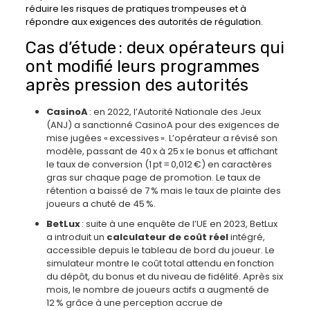
réduire les risques de pratiques trompeuses et à
répondre aux exigences des autorités de régulation.
Cas d’étude : deux opérateurs qui
ont modifié leurs programmes
après pression des autorités
CasinoA
: en 2022, l’Autorité Nationale des Jeux
(ANJ) a sanctionné CasinoA pour des exigences de
mise jugées « excessives ». L’opérateur a révisé son
modèle, passant de 40 x à 25 x le bonus et affichant
le taux de conversion (1 pt = 0,012 €) en caractères
gras sur chaque page de promotion. Le taux de
rétention a baissé de 7 % mais le taux de plainte des
joueurs a chuté de 45 %.
BetLux
: suite à une enquête de l’UE en 2023, BetLux
a introduit un
calculateur de coût réel
intégré,
accessible depuis le tableau de bord du joueur. Le
simulateur montre le coût total attendu en fonction
du dépôt, du bonus et du niveau de fidélité. Après six
mois, le nombre de joueurs actifs a augmenté de
12 % grâce à une perception accrue de