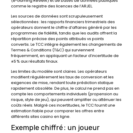
(e‑Gaming Review) et de bases de données publiques
comme le registre des licences de l’ARJEL.
Les sources de données sont scrupuleusement
sélectionnées : les rapports financiers trimestriels des
opérateurs donnent le chiffre d’affaires généré par les
programmes de fidélité, tandis que les audits offrent la
répartition précise des points attribués vs points
convertis. Le TCC intègre également les changements de
Termes & Conditions (T&C) qui surviennent
fréquemment, en appliquant un facteur d’incertitude de
±5 % aux résultats finaux.
Les limites du modèle sont claires. Les opérateurs
modifient régulièrement les taux de conversion et les
exigences de mise, rendant toute prédiction statique
rapidement obsolète. De plus, le calcul ne prend pas en
compte les comportements individuels (propension au
risque, style de jeu), qui peuvent amplifier ou atténuer les
coûts réels. Malgré ces incertitudes, le TCC fournit une
estimation fiable pour comparer les offres entre
différents sites casino en ligne.
Exemple chiffré : un joueur