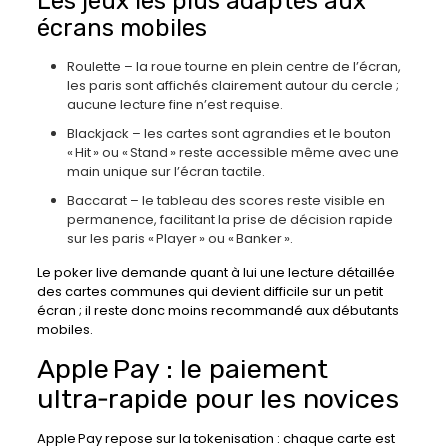
Les jeux les plus adaptés aux
écrans mobiles
Roulette – la roue tourne en plein centre de l’écran,
les paris sont affichés clairement autour du cercle ;
aucune lecture fine n’est requise.
Blackjack – les cartes sont agrandies et le bouton
« Hit » ou « Stand » reste accessible même avec une
main unique sur l’écran tactile.
Baccarat – le tableau des scores reste visible en
permanence, facilitant la prise de décision rapide
sur les paris « Player » ou « Banker ».
Le poker live demande quant à lui une lecture détaillée
des cartes communes qui devient difficile sur un petit
écran ; il reste donc moins recommandé aux débutants
mobiles.
Apple Pay : le paiement
ultra‑rapide pour les novices
Apple Pay repose sur la tokenisation : chaque carte est