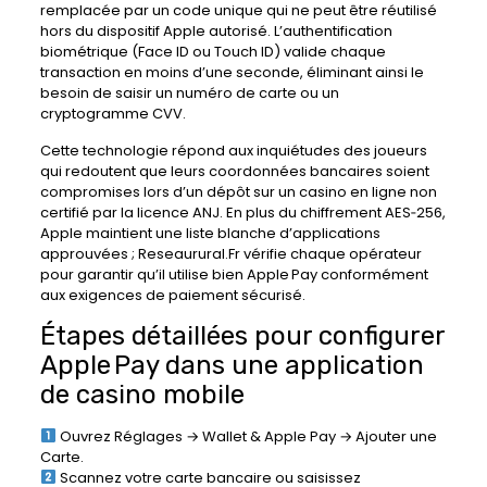
remplacée par un code unique qui ne peut être réutilisé
hors du dispositif Apple autorisé. L’authentification
biométrique (Face ID ou Touch ID) valide chaque
transaction en moins d’une seconde, éliminant ainsi le
besoin de saisir un numéro de carte ou un
cryptogramme CVV.
Cette technologie répond aux inquiétudes des joueurs
qui redoutent que leurs coordonnées bancaires soient
compromises lors d’un dépôt sur un casino en ligne non
certifié par la licence ANJ. En plus du chiffrement AES‑256,
Apple maintient une liste blanche d’applications
approuvées ; Reseaurural.Fr vérifie chaque opérateur
pour garantir qu’il utilise bien Apple Pay conformément
aux exigences de paiement sécurisé.
Étapes détaillées pour configurer
Apple Pay dans une application
de casino mobile
Ouvrez Réglages → Wallet & Apple Pay → Ajouter une
Carte.
Scannez votre carte bancaire ou saisissez