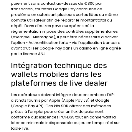
paiement sans contact au-dessus de €300 par
transaction ; toutefois Google Pay contourne ce
problème en autorisant plusieurs cartes liées au même
compte utilisateur afin de répartir le montant total du
dépôt. Dans d’autres pays européens où la
réglementation impose des contrôles supplémentaires
(exemple : Allemagne), il peut être nécessaire d’activer
l’option « Authentification forte » via l’application bancaire
avant d’utiliser Google Pay dans un casino en ligne agréé
par la licence ANJ.
Intégration technique des
wallets mobiles dans les
plateformes de live dealer
Les opérateurs doivent intégrer deux ensembles d’API
distincts fournis par Apple (Apple Pay JS) et Google
(Google Pay API). Ces kits SDK offrent des méthodes
prêtes à l’emploi pour créer un flux de paiement
conforme aux exigences PCI‑DSS tout en conservant la
latence minimale indispensable au jeu en temps réel sur
table live.