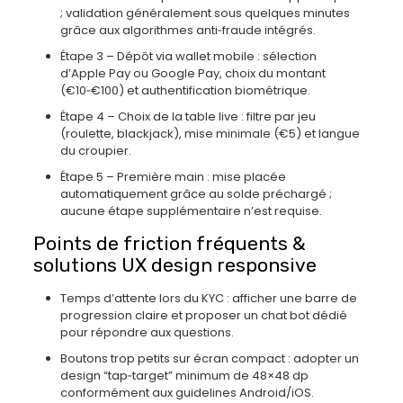
; validation généralement sous quelques minutes
grâce aux algorithmes anti‑fraude intégrés.
Étape 3 – Dépôt via wallet mobile : sélection
d’Apple Pay ou Google Pay, choix du montant
(€10‑€100) et authentification biométrique.
Étape 4 – Choix de la table live : filtre par jeu
(roulette, blackjack), mise minimale (€5) et langue
du croupier.
Étape 5 – Première main : mise placée
automatiquement grâce au solde préchargé ;
aucune étape supplémentaire n’est requise.
Points de friction fréquents &
solutions UX design responsive
Temps d’attente lors du KYC : afficher une barre de
progression claire et proposer un chat bot dédié
pour répondre aux questions.
Boutons trop petits sur écran compact : adopter un
design “tap‑target” minimum de 48×48 dp
conformément aux guidelines Android/iOS.