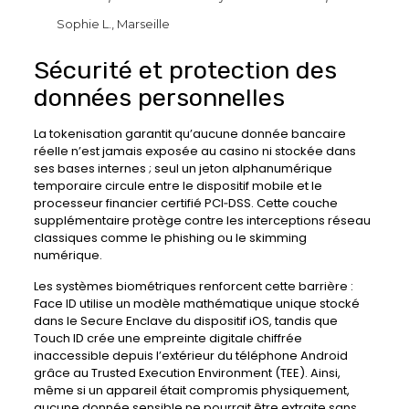
Sophie L., Marseille
Sécurité et protection des
données personnelles
La tokenisation garantit qu’aucune donnée bancaire
réelle n’est jamais exposée au casino ni stockée dans
ses bases internes ; seul un jeton alphanumérique
temporaire circule entre le dispositif mobile et le
processeur financier certifié PCI‑DSS. Cette couche
supplémentaire protège contre les interceptions réseau
classiques comme le phishing ou le skimming
numérique.
Les systèmes biométriques renforcent cette barrière :
Face ID utilise un modèle mathématique unique stocké
dans le Secure Enclave du dispositif iOS, tandis que
Touch ID crée une empreinte digitale chiffrée
inaccessible depuis l’extérieur du téléphone Android
grâce au Trusted Execution Environment (TEE). Ainsi,
même si un appareil était compromis physiquement,
aucune donnée sensible ne pourrait être extraite sans