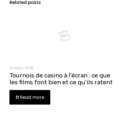
Related posts
9 mayo, 2026
Tournois de casino à l’écran : ce que
les films font bien et ce qu’ils ratent
Read more