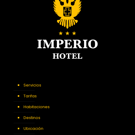
Servicios
Tarifas
Habitaciones
Destinos
Ubicación