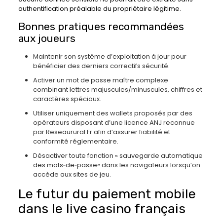
authentification préalable du propriétaire légitime.
Bonnes pratiques recommandées
aux joueurs
Maintenir son système d’exploitation à jour pour
bénéficier des derniers correctifs sécurité.
Activer un mot de passe maître complexe
combinant lettres majuscules/minuscules, chiffres et
caractères spéciaux.
Utiliser uniquement des wallets proposés par des
opérateurs disposant d’une licence ANJ reconnue
par Reseaurural.Fr afin d’assurer fiabilité et
conformité réglementaire.
Désactiver toute fonction « sauvegarde automatique
des mots‑de‑passe« dans les navigateurs lorsqu’on
accède aux sites de jeu.
Le futur du paiement mobile
dans le live casino français