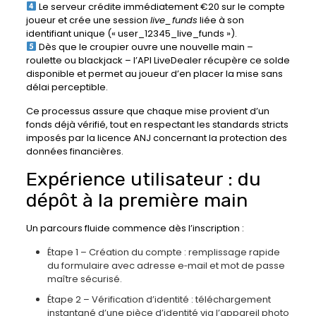
Le serveur crédite immédiatement €20 sur le compte
joueur et crée une session
live_funds
liée à son
identifiant unique (« user_12345_live_funds »).
Dès que le croupier ouvre une nouvelle main –
roulette ou blackjack – l’API LiveDealer récupère ce solde
disponible et permet au joueur d’en placer la mise sans
délai perceptible.
Ce processus assure que chaque mise provient d’un
fonds déjà vérifié, tout en respectant les standards stricts
imposés par la licence ANJ concernant la protection des
données financières.
Expérience utilisateur : du
dépôt à la première main
Un parcours fluide commence dès l’inscription :
Étape 1 – Création du compte : remplissage rapide
du formulaire avec adresse e‑mail et mot de passe
maître sécurisé.
Étape 2 – Vérification d’identité : téléchargement
instantané d’une pièce d’identité via l’appareil photo