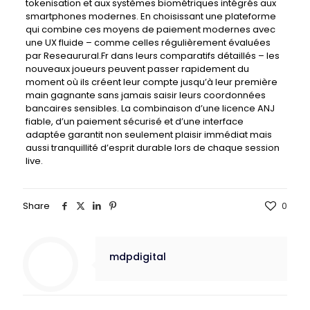
tokenisation et aux systèmes biométriques intégrés aux
smartphones modernes. En choisissant une plateforme
qui combine ces moyens de paiement modernes avec
une UX fluide – comme celles régulièrement évaluées
par Reseaurural.Fr dans leurs comparatifs détaillés – les
nouveaux joueurs peuvent passer rapidement du
moment où ils créent leur compte jusqu’à leur première
main gagnante sans jamais saisir leurs coordonnées
bancaires sensibles. La combinaison d’une licence ANJ
fiable, d’un paiement sécurisé et d’une interface
adaptée garantit non seulement plaisir immédiat mais
aussi tranquillité d’esprit durable lors de chaque session
live.
Share
0
mdpdigital