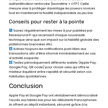
authentification renforcée (biométrie + OTP). Cette
mesure vise à protéger davantage les joueurs novices
tout en maintenant la fluidité indispensable au jeu live.
Conseils pour rester à la pointe
Suivez régulièrement les mises à jour publiées par
Reseaurural.Fr qui recensent chaque nouveauté
technique ainsi que son impact sur la fiabilité globale des
plateformes licenciées ANJ.
Activez toujours les notifications push liées aux
transactions afin d’être informé immédiatement en cas
d’activité suspecte.
Testez périodiquement différents wallets (Apple Pay,
Google Pay, QR‑code) pour choisir celui qui offre le
meilleur équilibre entre rapidité et sécurité selon vos
habitudes quotidiennes.
Conclusion
Apple Pay et Google Pay ont véritablement démocratisé
l’accès aux tables live pour les débutants francophones :
ils offrent un dépôt instantané, sécurisé grâce à la