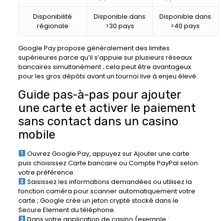
Disponibilité
Disponible dans
Disponible dans
régionale
>30 pays
>40 pays
Google Pay propose généralement des limites
supérieures parce qu’il s’appuie sur plusieurs réseaux
bancaires simultanément ; cela peut être avantageux
pour les gros dépôts avant un tournoi live à enjeu élevé.
Guide pas‑à‑pas pour ajouter
une carte et activer le paiement
sans contact dans un casino
mobile
Ouvrez Google Pay, appuyez sur Ajouter une carte
puis choisissez Carte bancaire ou Compte PayPal selon
votre préférence.
Saisissez les informations demandées ou utilisez la
fonction caméra pour scanner automatiquement votre
carte ; Google crée un jeton crypté stocké dans le
Secure Element du téléphone.
Dans votre application de casino (exemple :