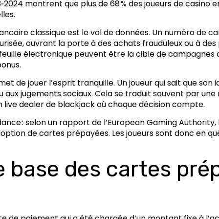
23‑2024 montrent que plus de 68 % des joueurs de casino
lles.
rte bancaire classique est le vol de données. Un numéro de 
curisée, ouvrant la porte à des achats frauduleux ou à de
euille électronique peuvent être la cible de campagnes de 
bonus.
met de jouer l’esprit tranquille. Un joueur qui sait que son
ou aux jugements sociaux. Cela se traduit souvent par une 
n live dealer de blackjack où chaque décision compte.
ndance : selon un rapport de l’European Gaming Authorit
ption de cartes prépayées. Les joueurs sont donc en quête d
de base des cartes pr
e de paiement qui a été chargée d’un montant fixe à l’a