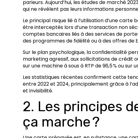
parieurs. Aujourd’hui, les études de marché 20
qui ne révèlent pas leurs informations personne
Le principal risque lié à l’utilisation d’une ca
être interceptés lors d’une transaction non sé
comptes bancaires liés à des services de portef
des programmes de fidélité ou à des offres de 
Sur le plan psychologique, la confidentialité per
marketing agressif, aux sollicitations de crédit 
sur une machine à sous à RTP de 96,5 % ou sur u
Les statistiques récentes confirment cette te
entre 2022 et 2024, principalement grâce à l’ado
et invisibilité.
2. Les principes 
ça marche ?
Une carte prépayée est, en substance, une cart