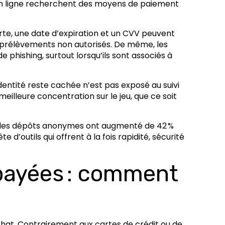
 en ligne recherchent des moyens de paiement
carte, une date d’expiration et un CVV peuvent
s prélèvements non autorisés. De même, les
phishing, surtout lorsqu’ils sont associés à
 identité reste cachée n’est pas exposé au suivi
meilleure concentration sur le jeu, que ce soit
y, les dépôts anonymes ont augmenté de 42 %
’outils qui offrent à la fois rapidité, sécurité
épayées : comment
chat. Contrairement aux cartes de crédit ou de