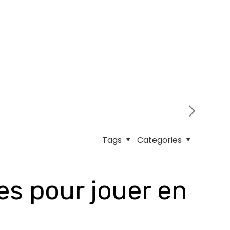
Tags
Categories
es pour jouer en