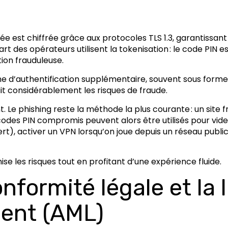
ée est chiffrée grâce aux protocoles TLS 1.3, garantissan
part des opérateurs utilisent la tokenisation : le code PIN
tion frauduleuse.
e d’authentification supplémentaire, souvent sous forme
t considérablement les risques de fraude.
 Le phishing reste la méthode la plus courante : un site 
odes PIN compromis peuvent alors être utilisés pour vider 
 vert), activer un VPN lorsqu’on joue depuis un réseau publi
ise les risques tout en profitant d’une expérience fluide.
onformité légale et la 
gent (AML)