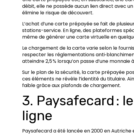
débit, elle ne possède aucun lien direct avec u
élimine le risque de découvert.
L’achat d’une carte prépayée se fait de plusieu
stations-service. En ligne, des plateformes spé
même de générer une carte virtuelle en quelque
Le chargement de la carte varie selon le fourni
respecter les réglementations anti‑blanchiment
atteindre 2,5 % lorsqu’on passe d’une monnaie à 
Sur le plan de la sécurité, la carte prépayée po
ces éléments ne révèle l’identité du titulaire. A
faible grâce aux plafonds de chargement.
3. Paysafecard : 
ligne
Paysafecard a été lancée en 2000 en Autriche