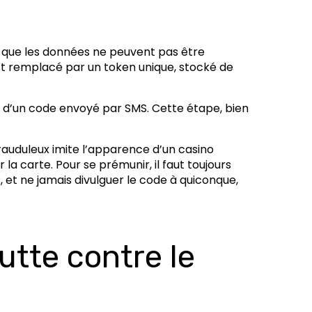
t que les données ne peuvent pas être
 est remplacé par un token unique, stocké de
 d’un code envoyé par SMS. Cette étape, bien
frauduleux imite l’apparence d’un casino
la carte. Pour se prémunir, il faut toujours
c, et ne jamais divulguer le code à quiconque,
lutte contre le