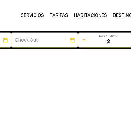
SERVICIOS
TARIFAS
HABITACIONES
DESTIN
PASAJEROS
−