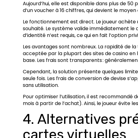
Aujourd’hui, elle est disponible dans plus de 50 
d’un voucher à 16 chiffres, qui devient le moye
Le fonctionnement est direct. Le joueur achète 
souhaité. Le système valide immédiatement le 
d’identité n’est requis, ce qui en fait l’option p
Les avantages sont nombreux. La rapidité de la
acceptée par la plupart des sites de casino en l
base. Les frais sont transparents : généralement
Cependant, la solution présente quelques limites
seule fois. Les frais de conversion de devise s’ap
sans utilisation.
Pour optimiser l’utilisation, il est recommandé d
mois à partir de l’achat). Ainsi, le joueur évite
4. Alternatives p
cartes virtuelles