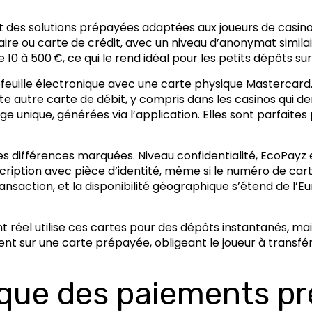
 des solutions prépayées adaptées aux joueurs de casino 
ire ou carte de crédit, avec un niveau d’anonymat simila
0 à 500 €, ce qui le rend idéal pour les petits dépôts sur
efeuille électronique avec une carte physique Mastercar
oute autre carte de débit, y compris dans les casinos qui 
ge unique, générées via l’application. Elles sont parfaites 
 différences marquées. Niveau confidentialité, EcoPayz e
cription avec pièce d’identité, même si le numéro de car
transaction, et la disponibilité géographique s’étend de l’Eu
réel utilise ces cartes pour des dépôts instantanés, mais l
t sur une carte prépayée, obligeant le joueur à transfére
ique des paiements pré