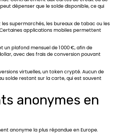
peut dépenser que le solde disponible, ce qui
z les supermarchés, les bureaux de tabac ou les
S. Certaines applications mobiles permettent
t un plafond mensuel de 1 000 €, afin de
ollar, avec des frais de conversion pouvant
versions virtuelles, un token crypté. Aucun de
au solde restant sur la carte, qui est souvent
ents anonymes en
ment anonyme la plus répandue en Europe.