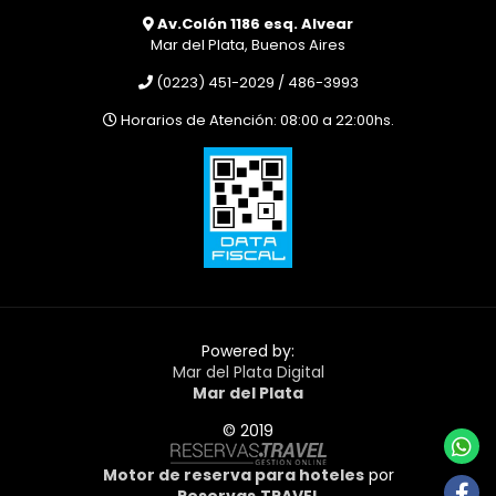
Av.Colón 1186 esq. Alvear
Mar del Plata, Buenos Aires
(0223) 451-2029 / 486-3993
Horarios de Atención: 08:00 a 22:00hs.
Powered by:
Mar del Plata Digital
Mar del Plata
© 2019
Motor de reserva para hoteles
por
Reservas.TRAVEL