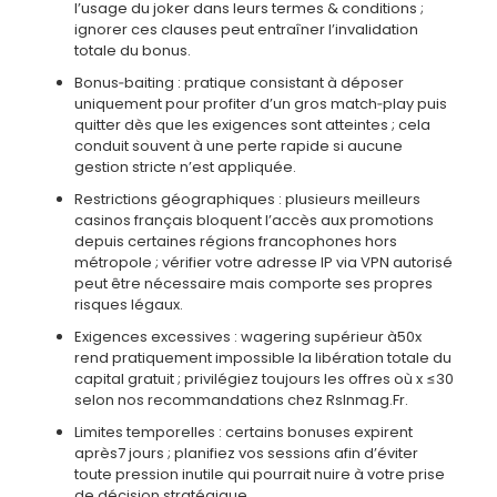
l’usage du joker dans leurs termes & conditions ;
ignorer ces clauses peut entraîner l’invalidation
totale du bonus.
Bonus‑baiting : pratique consistant à déposer
uniquement pour profiter d’un gros match‑play puis
quitter dès que les exigences sont atteintes ; cela
conduit souvent à une perte rapide si aucune
gestion stricte n’est appliquée.
Restrictions géographiques : plusieurs meilleurs
casinos français bloquent l’accès aux promotions
depuis certaines régions francophones hors
métropole ; vérifier votre adresse IP via VPN autorisé
peut être nécessaire mais comporte ses propres
risques légaux.
Exigences excessives : wagering supérieur à50x
rend pratiquement impossible la libération totale du
capital gratuit ; privilégiez toujours les offres où x ≤30
selon nos recommandations chez Rslnmag.Fr.
Limites temporelles : certains bonuses expirent
après7 jours ; planifiez vos sessions afin d’éviter
toute pression inutile qui pourrait nuire à votre prise
de décision stratégique.