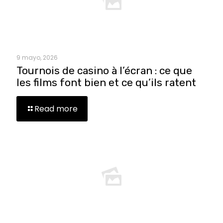
9 mayo, 2026
Tournois de casino à l’écran : ce que
les films font bien et ce qu’ils ratent
Read more