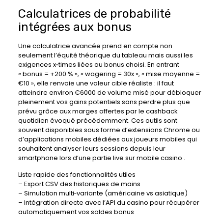
Calculatrices de probabilité
intégrées aux bonus
Une calculatrice avancée prend en compte non
seulement l’équité théorique du tableau mais aussi les
exigences x‑times liées au bonus choisi. En entrant
« bonus = +200 % », « wagering = 30x », « mise moyenne =
€10 », elle renvoie une valeur cible réaliste : il faut
atteindre environ €6000 de volume misé pour débloquer
pleinement vos gains potentiels sans perdre plus que
prévu grâce aux marges offertes par le cashback
quotidien évoqué précédemment. Ces outils sont
souvent disponibles sous forme d’extensions Chrome ou
d’applications mobiles dédiées aux joueurs mobiles qui
souhaitent analyser leurs sessions depuis leur
smartphone lors d’une partie live sur mobile casino .
Liste rapide des fonctionnalités utiles
– Export CSV des historiques de mains
– Simulation multi‑variante (américaine vs asiatique)
– Intégration directe avec l’API du casino pour récupérer
automatiquement vos soldes bonus