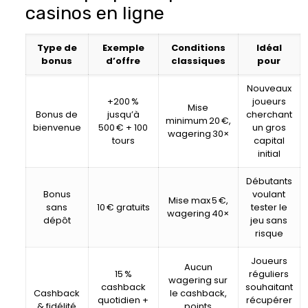
casinos en ligne
Type de
Exemple
Conditions
Idéal
bonus
d’offre
classiques
pour
Nouveaux
+200 %
joueurs
Mise
Bonus de
jusqu’à
cherchant
minimum 20 €,
bienvenue
500 € + 100
un gros
wagering 30×
tours
capital
initial
Débutants
Bonus
voulant
Mise max 5 €,
sans
10 € gratuits
tester le
wagering 40×
dépôt
jeu sans
risque
Joueurs
Aucun
15 %
réguliers
wagering sur
cashback
souhaitant
Cashback
le cashback,
quotidien +
récupérer
& fidélité
points