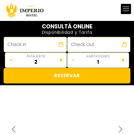
CONSULTÁ ONLINE
Disponibilidad y Tarifa
PASAJEROS
HABITACIONES
−
+
−
+
RESERVAR