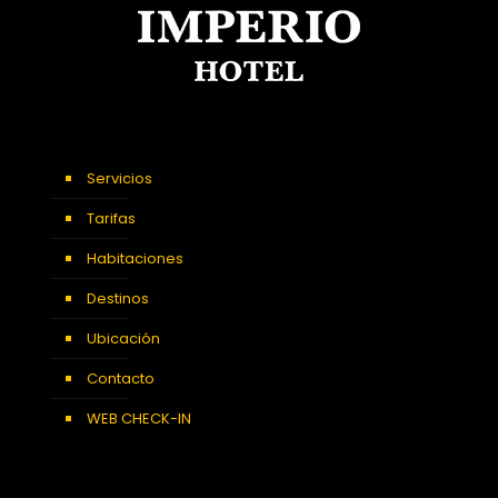
Servicios
Tarifas
Habitaciones
Destinos
Ubicación
Contacto
WEB CHECK-IN