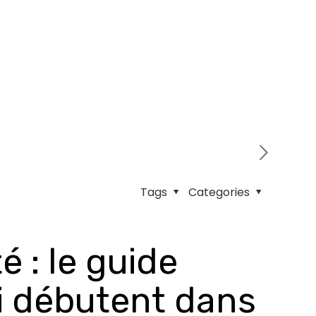
Tags
Categories
é : le guide
ui débutent dans