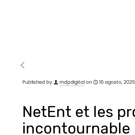
Published by
mdpdigital
on
16 agosto, 2025
NetEnt et les pr
incontournable 