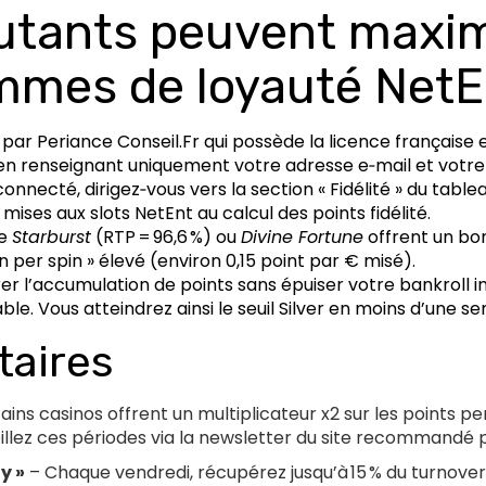
tants peuvent maximi
mmes de loyauté NetE
té par Periance Conseil.Fr qui possède la licence français
n renseignant uniquement votre adresse e‑mail et votre 
necté, dirigez‑vous vers la section « Fidélité » du tablea
ises aux slots NetEnt au calcul des points fidélité.
me
Starburst
(RTP = 96,6 %) ou
Divine Fortune
offrent un bon
 per spin » élevé (environ 0,15 point par € misé).
’accumulation de points sans épuiser votre bankroll init
e. Vous atteindrez ainsi le seuil Silver en moins d’une s
taires
ains casinos offrent un multiplicateur x2 sur les points p
illez ces périodes via la newsletter du site recommandé p
y »
– Chaque vendredi, récupérez jusqu’à 15 % du turnover 