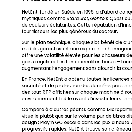
NetEnt, fondé en Suède en 1996, a d’abord conqui
mythiques comme
Starburst
,
Gonzo’s Quest
ou
de couleurs éclatantes. Cette réputation d’inno
fournisseurs les plus généreux du secteur.
Sur le plan technique, chaque slot bénéficie d
mobile, garantissant une expérience homogène qu
offre une volatilité élevée pour les chasseurs d
gains réguliers. Les fonctionnalités bonus – tou
augmentant l’engagement sans alourdir la cou
En France, NetEnt a obtenu toutes les licences 
sécurité et de protection des données personne
des taux RTP affichés sur chaque machine à sou
environnement fiable avant d’investir leurs pre
Comparé à d’autres géants comme Microgaming,
visuelle plutôt que sur le volume pur de titre
design ; Play’n GO excelle dans les jeux à haute
progressifs rapides. NetEnt trouve son créneau 