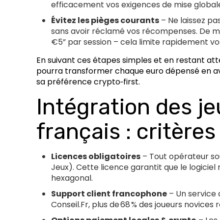
efficacement vos exigences de mise global
Évitez les pièges courants
– Ne laissez pas
sans avoir réclamé vos récompenses. De mêm
€5” par session – cela limite rapidement vos
En suivant ces étapes simples et en restant at
pourra transformer chaque euro dépensé en ava
sa préférence crypto‑first.
Intégration des je
français : critères
Licences obligatoires
– Tout opérateur sou
Jeux). Cette licence garantit que le logicie
hexagonal.
Support client francophone
– Un service 
Conseil.Fr, plus de 68 % des joueurs novices