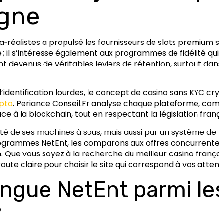
igne
‑réalistes a propulsé les fournisseurs de slots premium su
é ; il s’intéresse également aux programmes de fidélité 
devenus de véritables leviers de rétention, surtout dans
d’identification lourdes, le concept de casino sans KYC 
ypto
. Periance Conseil.Fr analyse chaque plateforme, comp
e à la blockchain, tout en respectant la législation franç
té de ses machines à sous, mais aussi par un système de
programmes NetEnt, les comparons aux offres concurrentes
 Que vous soyez à la recherche du meilleur casino françai
route claire pour choisir le site qui correspond à vos atten
tingue NetEnt parmi le
?