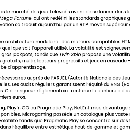
s le marché des jeux télévisés avant de se lancer dans le
Mega Fortune
, qui ont redéfini les standards graphiques 
vation se traduit aujourd’hui par un RTP moyen supérieur à
’une architecture modulaire : des moteurs compatibles HT
el que soit l’appareil utilisé. La volatilité est soigneus
e gros jackpots, tandis que
Twin Spin
propose une volatilit
rs gratuits, multiplicateurs progressifs et jeux en cascad
rbe d’apprentissage.
nécessaires auprès de l’ARJEL (Autorité Nationale des Jeu
lles. Les audits réguliers garantissent l’équité du RNG
s. Cette rigueur réglementaire renforce la confiance des
miers euros.
 Play’n GO ou Pragmatic Play, NetEnt mise davantage su
s disponibles. Microgaming possède un catalogue plus vas
 volatilité tandis que Pragmatic Play se concentre sur des
dans l’équilibre entre esthétique haut‑de‑gamme et gamep