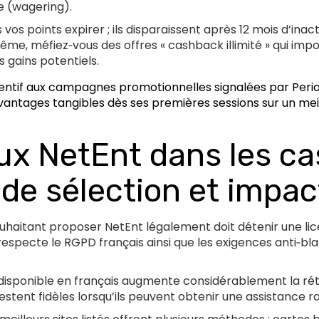
e (wagering).
 vos points expirer ; ils disparaissent après 12 mois d’in
e, méfiez‑vous des offres « cashback illimité » qui imp
 gains potentiels.
tentif aux campagnes promotionnelles signalées par Perian
ntages tangibles dès ses premières sessions sur un meil
ux NetEnt dans les ca
 de sélection et impact
haitant proposer NetEnt légalement doit détenir une lice
l respecte le RGPD français ainsi que les exigences anti‑b
disponible en français augmente considérablement la réte
 restent fidèles lorsqu’ils peuvent obtenir une assistance 