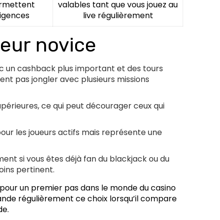
ermettent
valables tant que vous jouez au
xigences
live régulièrement
ueur novice
c un cashback plus important et des tours
ment pas jongler avec plusieurs missions
upérieures, ce qui peut décourager ceux qui
our les joueurs actifs mais représente une
ment si vous êtes déjà fan du blackjack ou du
ins pertinent.
ls pour un premier pas dans le monde du casino
nde régulièrement ce choix lorsqu’il compare
de.