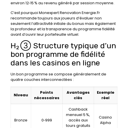
environ 12‑15 % au revenu généré par session moyenne.
C’est pourquoi Monexpert Renovation Energie.Fr
recommande toujours aux joueurs d’évaluer non
seulement l’attractivité initiale du bonus mais également
la profondeur et la transparence du programme fidélité
avant d’ouvrir leur portefeuille virtuel.
H₂ ③ Structure typique d’un
bon programme de fidélité
dans les casinos en ligne
Un bon programme se compose généralement de
quatre couches interconnectées :
Points
Avantages
Exemple
Niveau
nécessaires
clés
réel
Cashback
mensuel 5 %,
Casino
Bronze
0‑999
accès aux
Alpha
tours gratuits