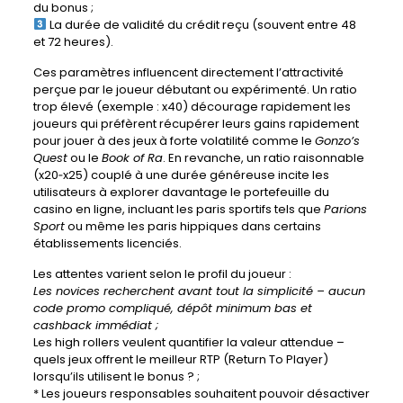
du bonus ;
La durée de validité du crédit reçu (souvent entre 48
et 72 heures).
Ces paramètres influencent directement l’attractivité
perçue par le joueur débutant ou expérimenté. Un ratio
trop élevé (exemple : x40) décourage rapidement les
joueurs qui préfèrent récupérer leurs gains rapidement
pour jouer à des jeux à forte volatilité comme le
Gonzo’s
Quest
ou le
Book of Ra
. En revanche, un ratio raisonnable
(x20‑x25) couplé à une durée généreuse incite les
utilisateurs à explorer davantage le portefeuille du
casino en ligne, incluant les paris sportifs tels que
Parions
Sport
ou même les paris hippiques dans certains
établissements licenciés.
Les attentes varient selon le profil du joueur :
Les novices recherchent avant tout la simplicité – aucun
code promo compliqué, dépôt minimum bas et
cashback immédiat ;
Les high rollers veulent quantifier la valeur attendue –
quels jeux offrent le meilleur RTP (Return To Player)
lorsqu’ils utilisent le bonus ? ;
* Les joueurs responsables souhaitent pouvoir désactiver