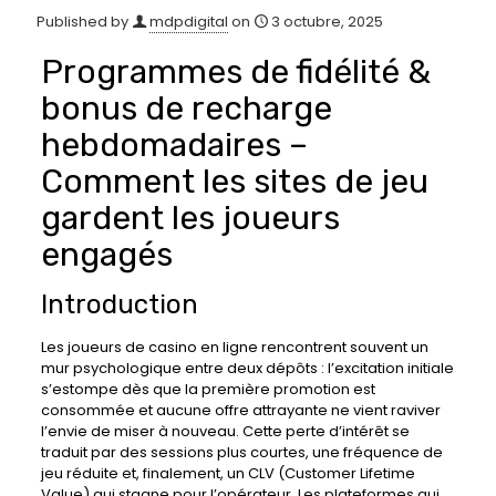
Published by
mdpdigital
on
3 octubre, 2025
Programmes de fidélité &
bonus de recharge
hebdomadaires –
Comment les sites de jeu
gardent les joueurs
engagés
Introduction
Les joueurs de casino en ligne rencontrent souvent un
mur psychologique entre deux dépôts : l’excitation initiale
s’estompe dès que la première promotion est
consommée et aucune offre attrayante ne vient raviver
l’envie de miser à nouveau. Cette perte d’intérêt se
traduit par des sessions plus courtes, une fréquence de
jeu réduite et, finalement, un CLV (Customer Lifetime
Value) qui stagne pour l’opérateur. Les plateformes qui