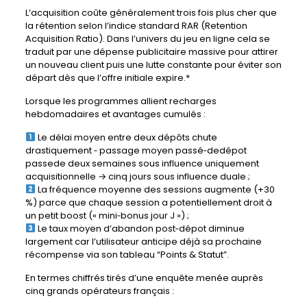
L’acquisition coûte généralement trois fois plus cher que
la rétention selon l’indice standard RAR (Retention
Acquisition Ratio). Dans l’univers du jeu en ligne cela se
traduit par une dépense publicitaire massive pour attirer
un nouveau client puis une lutte constante pour éviter son
départ dès que l’offre initiale expire.*
Lorsque les programmes allient recharges
hebdomadaires et avantages cumulés :
Le délai moyen entre deux dépôts chute
drastiquement ‑ passage moyen passé‐de­dépot
passede deux semaines sous influence uniquement
acquisitionnelle → cinq jours sous influence duale ;
La fréquence moyenne des sessions augmente (+30
%) parce que chaque session a potentiellement droit à
un petit boost (« mini‑bonus jour J ») ;
Le taux moyen d’abandon post‑dépot diminue
largement car l’utilisateur anticipe déjà sa prochaine
récompense via son tableau “Points & Statut”.
En termes chiffrés tirés d’une enquête menée auprès
cinq grands opérateurs français :