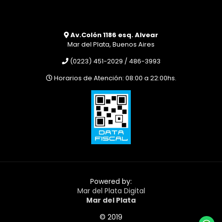
Av.Colón 1186 esq. Alvear
Mar del Plata, Buenos Aires
(0223) 451-2029 / 486-3993
Horarios de Atención: 08:00 a 22:00hs.
Powered by:
Mar del Plata Digital
Mar del Plata
© 2019