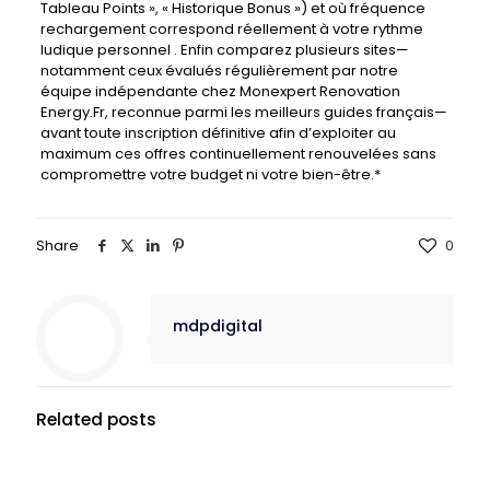
Tableau Points », « Historique Bonus ») et où fréquence
rechargement correspond réellement à votre rythme
ludique personnel . Enfin comparez plusieurs sites—
notamment ceux évalués régulièrement par notre
équipe indépendante chez Monexpert Renovation
Energy.Fr, reconnue parmi les meilleurs guides français—
avant toute inscription définitive afin d’exploiter au
maximum ces offres continuellement renouvelées sans
compromettre votre budget ni votre bien-être.*
Share
0
mdpdigital
Related posts