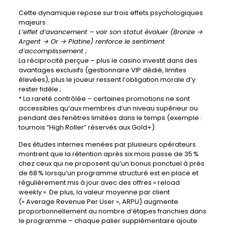
Cette dynamique repose sur trois effets psychologiques
majeurs :
L’effet d’avancement – voir son statut évoluer (Bronze →
Argent → Or → Platine) renforce le sentiment
d’accomplissement ;
La réciprocité perçue – plus le casino investit dans des
avantages exclusifs (gestionnaire VIP dédié, limites
élevées), plus le joueur ressent l’obligation morale d’y
rester fidèle ;
* La rareté contrôlée – certaines promotions ne sont
accessibles qu’aux membres d’un niveau supérieur ou
pendant des fenêtres limitées dans le temps (exemple :
tournois “High Roller” réservés aux Gold+).
Des études internes menées par plusieurs opérateurs
montrent que la rétention après six mois passe de 35 %
chez ceux qui ne proposent qu’un bonus ponctuel à près
de 68 % lorsqu’un programme structuré est en place et
régulièrement mis à jour avec des offres « reload
weekly ». De plus, la valeur moyenne par client
(« Average Revenue Per User », ARPU) augmente
proportionnellement au nombre d’étapes franchies dans
le programme – chaque palier supplémentaire ajoute