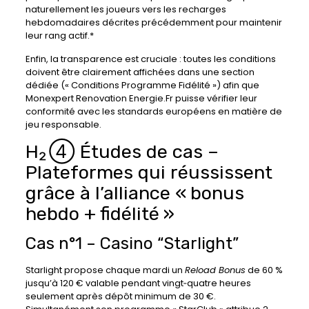
naturellement les joueurs vers les recharges
hebdomadaires décrites précédemment pour maintenir
leur rang actif.*
Enfin, la transparence est cruciale : toutes les conditions
doivent être clairement affichées dans une section
dédiée (« Conditions Programme Fidélité ») afin que
Monexpert Renovation Energie.Fr puisse vérifier leur
conformité avec les standards européens en matière de
jeu responsable.
H₂ ④ Études de cas –
Plateformes qui réussissent
grâce à l’alliance « bonus
hebdo + fidélité »
Cas n°1 – Casino “Starlight”
Starlight propose chaque mardi un
Reload Bonus
de 60 %
jusqu’à 120 € valable pendant vingt‑quatre heures
seulement après dépôt minimum de 30 €.