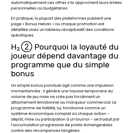
automatiquement ces offres s’ils approchent leurs limites
personnelles ou budgétaires.
En pratique, la plupart des plateformes publient une
page « Bonus Hebdo » où chaque promotion est
détaillée avec un tableau récapitulatif des conditions
spécifiques.
H₂ ② Pourquoi la loyauté du
joueur dépend davantage du
programme que du simple
bonus
Un simple bonus ponctuel agit comme une impulsion
momentannée : il génère une hausse temporaire du
volume de jeu mais ne crée pas forcément un
attachement émotionnel au marqueur commercial. Le
programme de fidélité, lui, fonctionne comme un
système économique complet où chaque action –
dépôt, mise ou participation à un tournoi – se traduit par
l’accumulation progressive de points échangeables
contre des récompenses tangibles.