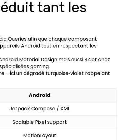
éduit tant les
 Media Queries afin que chaque composant
ppareils Android tout en respectant les
 Android Material Design mais aussi 44pt chez
pécialisées gaming.
e – ici un dégradé turquoise‑violet rappelant
Android
Jetpack Compose / XML
Scalable Pixel support
MotionLayout