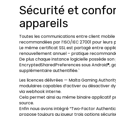
Sécurité et confor
appareils
Toutes les communications entre client mobile 
recommandées par l’ISO/IEC 27001 pour leurs 
Le même certificat SSL est partagé entre applic
renouvellement annuel – pratique recommandée
De plus chaque instance logicielle possède son 
EncryptedSharedPreferences sous Android®, gara
supplémentaire authentifiée.`
Les licences délivrées — Malta Gaming Author
modulaires capables d’activer ou désactiver d
via webhook interne.
Cela permet ainsi au même binaire applicatif p
source.
Enfin nous avons intégré “Two‑Factor Authentica
propose toujours au joueur trois options sécuris