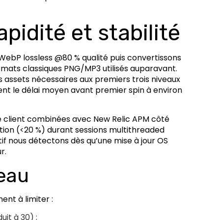
pidité et stabilité
WebP lossless @80 % qualité puis convertissons
rmats classiques PNG/MP3 utilisés auparavant.
es assets nécessaires aux premiers trois niveaux
ent le délai moyen avant premier spin à environ
té client combinées avec New Relic APM côté
ation (<20 %) durant sessions multithreaded
tif nous détectons dès qu’une mise à jour OS
r.
seau
nt à limiter :
uit à 30) ;