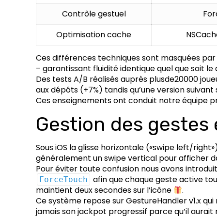
Contrôle gestuel
For
Optimisation cache
NSCache
Ces différences techniques sont masquées par 
– garantissant fluidité identique quel que soit le d
Des tests A/B réalisés auprès plusde20000 joue
aux dépôts (+7%) tandis qu’une version suivan
Ces enseignements ont conduit notre équipe pr
Gestion des gestes e
Sous iOS la glisse horizontale («​swipe left/righ
généralement un swipe vertical pour afficher dav
Pour éviter toute confusion nous avons introdu
afin que chaque geste active touj
ForceTouch
maintient deux secondes sur l’icône
.
Ce système repose sur GestureHandler v1.x qui 
jamais son jackpot progressif parce qu’il aurai