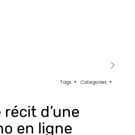
Tags
Categories
 récit d’une
no en ligne