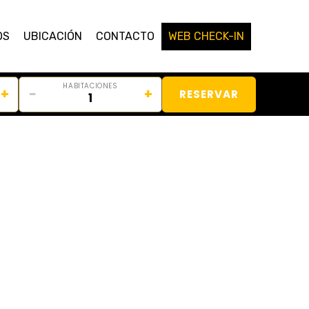
OS
UBICACIÓN
CONTACTO
WEB CHECK-IN
HABITACIONES
+
−
+
RESERVAR