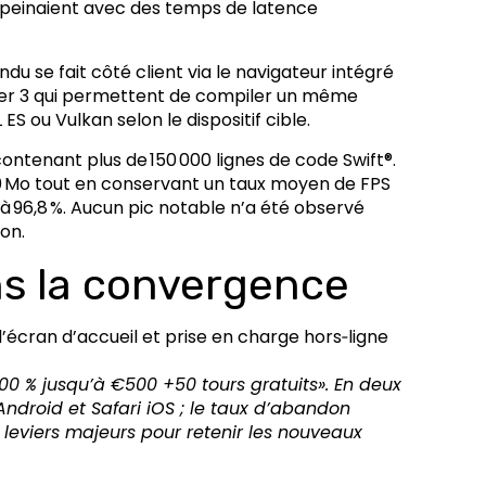
id peinaient avec des temps de latence
 se fait côté client via le navigateur intégré
tter 3 qui permettent de compiler un même
 ou Vulkan selon le dispositif cible.
 contenant plus de 150 000 lignes de code Swift®.
 70 Mo tout en conservant un taux moyen de FPS
à 96,8 %. Aucun pic notable n’a été observé
on.
ns la convergence
 l’écran d’accueil et prise en charge hors‑ligne
 % jusqu’à €500 +50 tours gratuits​». En deux
ndroid et Safari iOS ; le taux d’abandon
 leviers majeurs pour retenir les nouveaux