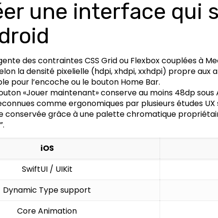
er une interface qui s
droid
telligente des contraintes CSS Grid ou Flexbox couplées à
 la densité pixelielle (hdpi, xhdpi, xxhdpi) propre aux a
le pour l’encoche ou le bouton Home Bar.
u bouton «​Jouer maintenant​» conserve au moins 48dp sous
reconnues comme ergonomiques par plusieurs études UX s
re conservée grâce à une palette chromatique propriétair
”.
iOS
SwiftUI / UIKit
Dynamic Type support
Core Animation