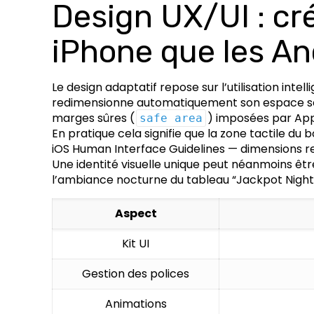
Design UX/UI : cré
iPhone que les An
Le design adaptatif repose sur l’utilisation in
redimensionne automatiquement son espace selon
marges sûres (
) imposées par App
safe area
En pratique cela signifie que la zone tactile d
iOS Human Interface Guidelines — dimensions 
Une identité visuelle unique peut néanmoins êt
l’ambiance nocturne du tableau “Jackpot Night
Aspect
Kit UI
Gestion des polices
Animations