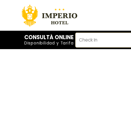
CONSULTÁ ONLINE
Disponibilidad y Tarifa