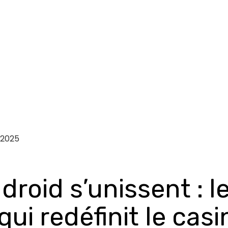
 2025
roid s’unissent : le
qui redéfinit le casi