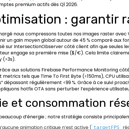
mptes premium actifs dès Q1 2026.
misation : garantir ra
léchargé nous compressons toutes nos images raster avec 
tenir un gain moyen global autour de 45 % comparé aux fo
asé sur IntersectionObserver côté client afin que seules l
ateur engage sa première mise ($/€). Cela limite clairem
y (>3s).
 grâce aux solutions Firebase Performance Monitoring cô
 metrics tels que Time To First Byte (<150ms), CPU utilis
ers” dépassant régulièrement <99 %. Grâce à ce suivi proac
ppliquons hotfix OTA sans perturber l’expérience utilisateu
rie et consommation ré
aucoup d’énergie ; notre stratégie consiste principaleme
aucune animation critique n’est active (
réd
targetFPS