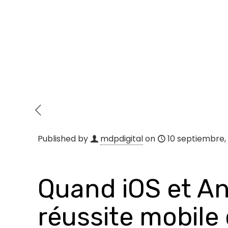
Published by
mdpdigital
on
10 septiembre,
Quand iOS et And
réussite mobile 