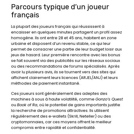
Parcours typique d’un joueur
français
La plupart des joueurs français qui réussissent à
encaisser en quelques minutes partagent un profil assez
homogène. Ils ont entre 28 et 45 ans, habitent en zone
urbaine et disposent d’un revenu stable, ce qui leur
permet de consacrer une partie de leur budget loisir aux
jeux de hasard. Leur première rencontre avec les bonus
se fait souvent via des publicités sur les réseaux sociaux
ou des recommandations de forums spécialisés. Après
avoir lu plusieurs avis, ils se tournent vers des sites qui
affichent clairement leurs licences (ARJEL/ANJ) et leurs
méthodes de paiement instantané.
Ces joueurs sont généralement des adeptes des
machines à sous à haute volatilité, comme
Gonzo’s Quest
ou
Book of Ra
, où le potentiel de gains importants justifie
la recherche de promotions attractives. Ils utilisent
régulièrement des e‑wallets (Skrill, Neteller) ou des
cryptomonnaies, car ces moyens offrent le meilleur
compromis entre rapidité et confidentialité.