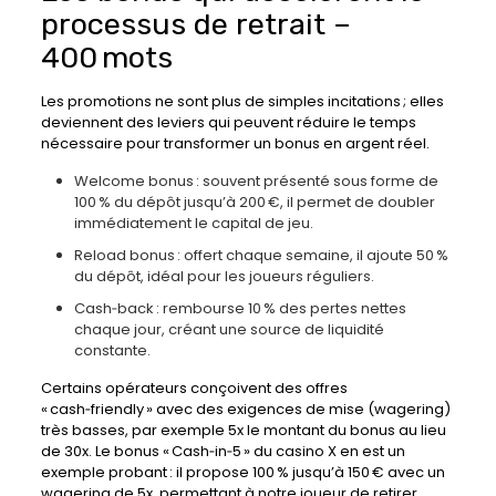
processus de retrait –
400 mots
Les promotions ne sont plus de simples incitations ; elles
deviennent des leviers qui peuvent réduire le temps
nécessaire pour transformer un bonus en argent réel.
Welcome bonus : souvent présenté sous forme de
100 % du dépôt jusqu’à 200 €, il permet de doubler
immédiatement le capital de jeu.
Reload bonus : offert chaque semaine, il ajoute 50 %
du dépôt, idéal pour les joueurs réguliers.
Cash‑back : rembourse 10 % des pertes nettes
chaque jour, créant une source de liquidité
constante.
Certains opérateurs conçoivent des offres
« cash‑friendly » avec des exigences de mise (wagering)
très basses, par exemple 5x le montant du bonus au lieu
de 30x. Le bonus « Cash‑in‑5 » du casino X en est un
exemple probant : il propose 100 % jusqu’à 150 € avec un
wagering de 5x, permettant à notre joueur de retirer