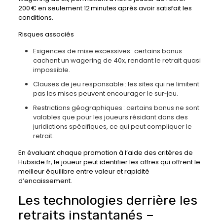
200 € en seulement 12 minutes après avoir satisfait les
conditions.
Risques associés
Exigences de mise excessives : certains bonus
cachent un wagering de 40x, rendant le retrait quasi
impossible.
Clauses de jeu responsable : les sites qui ne limitent
pas les mises peuvent encourager le sur‑jeu.
Restrictions géographiques : certains bonus ne sont
valables que pour les joueurs résidant dans des
juridictions spécifiques, ce qui peut compliquer le
retrait.
En évaluant chaque promotion à l’aide des critères de
Hubside.fr, le joueur peut identifier les offres qui offrent le
meilleur équilibre entre valeur et rapidité
d’encaissement.
Les technologies derrière les
retraits instantanés –