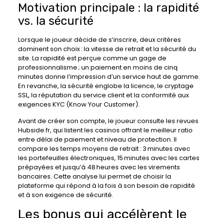
Motivation principale : la rapidité
vs. la sécurité
Lorsque le joueur décide de s’inscrire, deux critères
dominent son choix : la vitesse de retrait et la sécurité du
site. La rapidité est perçue comme un gage de
professionnalisme ; un paiement en moins de cinq
minutes donne l’impression d’un service haut de gamme.
En revanche, la sécurité englobe la licence, le cryptage
SSL, la réputation du service client et la conformité aux
exigences KYC (Know Your Customer).
Avant de créer son compte, le joueur consulte les revues
Hubside.fr, qui listent les casinos offrant le meilleur ratio
entre délai de paiement et niveau de protection. Il
compare les temps moyens de retrait : 3 minutes avec
les portefeuilles électroniques, 15 minutes avec les cartes
prépayées et jusqu’à 48 heures avec les virements
bancaires. Cette analyse lui permet de choisir la
plateforme qui répond à la fois à son besoin de rapidité
et à son exigence de sécurité.
Les bonus qui accélèrent le