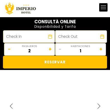
CONSULTÁ ONLINE
Disponibilidad y Tarifa
PASAJEROS
HABITACIONES
−
+
−
+
RESERVAR