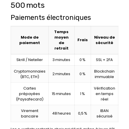
500 mots
Paiements électroniques
Temps
Mode de
moyen
Niveau de
Frais
paiement
de
sécurité
retrait
Skrill / Neteller
3 minutes
0 %
SSL + 2FA
Cryptomonnaies
Blockchain
2 minutes
0 %
(BTC, ETH)
immuable
Cartes
Vérification
prépayées
15 minutes
1 %
en temps
(Paysafecard)
réel
Virement
IBAN
48 heures
0,5 %
bancaire
sécurisé