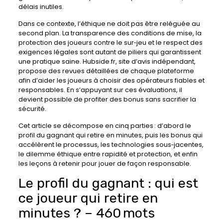
délais inutiles.
Dans ce contexte, l’éthique ne doit pas être reléguée au
second plan. La transparence des conditions de mise, la
protection des joueurs contre le sur‑jeu et le respect des
exigences légales sont autant de piliers qui garantissent
une pratique saine. Hubside.fr, site d’avis indépendant,
propose des revues détaillées de chaque plateforme
afin d’aider les joueurs à choisir des opérateurs fiables et
responsables. En s’appuyant sur ces évaluations, il
devient possible de profiter des bonus sans sacrifier la
sécurité.
Cet article se décompose en cinq parties : d’abord le
profil du gagnant qui retire en minutes, puis les bonus qui
accélèrent le processus, les technologies sous‑jacentes,
le dilemme éthique entre rapidité et protection, et enfin
les leçons à retenir pour jouer de façon responsable.
Le profil du gagnant : qui est
ce joueur qui retire en
minutes ? – 460 mots