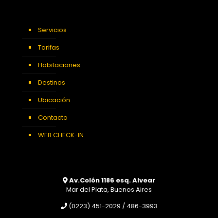
Servicios
Tarifas
Habitaciones
Destinos
Ubicación
Contacto
WEB CHECK-IN
Av.Colón 1186 esq. Alvear
Mar del Plata, Buenos Aires
(0223) 451-2029 / 486-3993