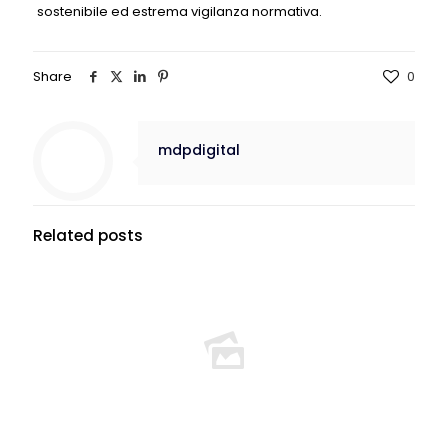
sostenibile ed estrema vigilanza normativa.
Share
0
mdpdigital
Related posts