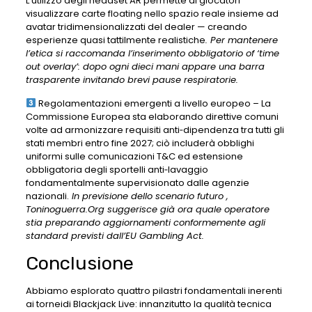
L’utilizzo degli headset AR permette ai giocatori
visualizzare carte floating nello spazio reale insieme ad
avatar tridimensionalizzati del dealer — creando
esperienze quasi tattilmente realistiche
. Per mantenere
l’etica si raccomanda l’inserimento obbligatorio of ‘time
out overlay’: dopo ogni dieci mani appare una barra
trasparente invitando brevi pause respiratorie.
Regolamentazioni emergenti a livello europeo – La
Commissione Europea sta elaborando direttive comuni
volte ad armonizzare requisiti anti‐dipendenza tra tutti gli
stati membri entro fine 2027; ciò includerà obblighi
uniformi sulle comunicazioni T&C ed estensione
obbligatoria degli sportelli anti‐lavaggio
fondamentalmente supervisionato dalle agenzie
nazionali.
In previsione dello scenario futuro ,
Toninoguerra.Org suggerisce già ora quale operatore
stia preparando aggiornamenti conformemente agli
standard previsti dall’EU Gambling Act.
Conclusione
Abbiamo esplorato quattro pilastri fondamentali inerenti
ai torneidi Blackjack Live: innanzitutto la qualità tecnica