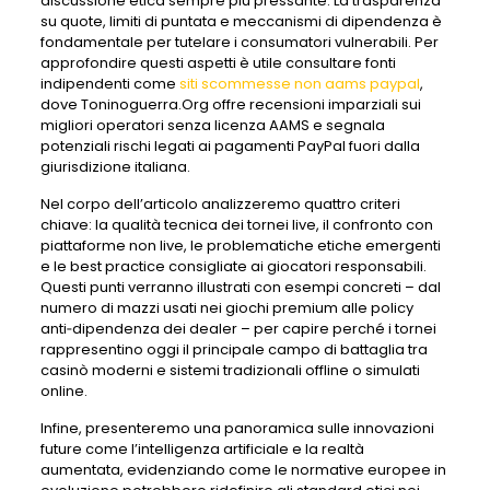
discussione etica sempre più pressante. La trasparenza
su quote, limiti di puntata e meccanismi di dipendenza è
fondamentale per tutelare i consumatori vulnerabili. Per
approfondire questi aspetti è utile consultare fonti
indipendenti come
siti scommesse non aams paypal
,
dove Toninoguerra.Org offre recensioni imparziali sui
migliori operatori senza licenza AAMS e segnala
potenziali rischi legati ai pagamenti PayPal fuori dalla
giurisdizione italiana.
Nel corpo dell’articolo analizzeremo quattro criteri
chiave: la qualità tecnica dei tornei live, il confronto con
piattaforme non live, le problematiche etiche emergenti
e le best practice consigliate ai giocatori responsabili.
Questi punti verranno illustrati con esempi concreti – dal
numero di mazzi usati nei giochi premium alle policy
anti‑dipendenza dei dealer – per capire perché i tornei
rappresentino oggi il principale campo di battaglia tra
casinò moderni e sistemi tradizionali offline o simulati
online.
Infine, presenteremo una panoramica sulle innovazioni
future come l’intelligenza artificiale e la realtà
aumentata, evidenziando come le normative europee in