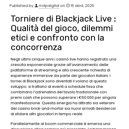
Published by
mdpdigital
on
15 abril, 2025
Torniere di Blackjack Live :
Qualità del gioco, dilemmi
etici e confronto con la
concorrenza
Negli ultimi cinque anni i casinò live hanno registrato una
crescita esponenziale grazie all’avanzamento delle
piattaforme di streaming e alla crescente richiesta di
esperienze immersive da parte dei giocatori italiani. I
tornei di Blackjack sono diventati il volano di questo
sviluppo: si trattano di eventi a schedule fissa che
combinano l’adrenalina del tavolo tradizionale con
premi cash che possono superare i €50 000 per singola
manifestazione. Questa sinergia ha attirato sia veterani
del casino brick‑and‑mortar sia nuovi arrivati desiderosi
di sfidare altri giocatori in tempo reale.
Parallelamente al boom commerciale è emersa una