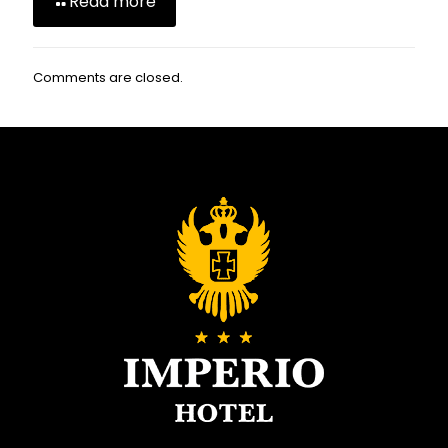
Read more
Comments are closed.