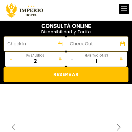
CONSULTÁ ONLINE
Disponibilidad y Tarifa
PASAJEROS
HABITACIONES
−
+
−
+
RESERVAR