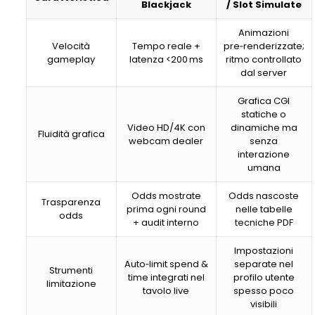
Blackjack
/ Slot Simulate
Animazioni
Velocità
Tempo reale +
pre‑renderizzate;
gameplay
latenza <200 ms
ritmo controllato
dal server
Grafica CGI
statiche o
Video HD/4K con
dinamiche ma
Fluidità grafica
webcam dealer
senza
interazione
umana
Odds mostrate
Odds nascoste
Trasparenza
prima ogni round
nelle tabelle
odds
+ audit interno
tecniche PDF
Impostazioni
Auto‑limit spend &
separate nel
Strumenti
time integrati nel
profilo utente
limitazione
tavolo live
spesso poco
visibili