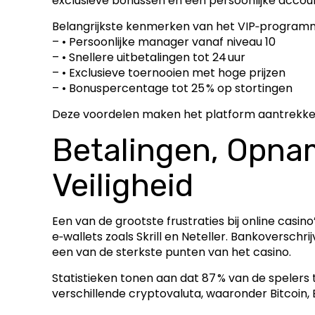
exclusieve bonussen en een persoonlijke accou
Belangrijkste kenmerken van het VIP‑program
– • Persoonlijke manager vanaf niveau 10
– • Snellere uitbetalingen tot 24 uur
– • Exclusieve toernooien met hoge prijzen
– • Bonuspercentage tot 25 % op stortingen
Deze voordelen maken het platform aantrekkelijk
Betalingen, Opnam
Veiligheid
Een van de grootste frustraties bij online casi
e‑wallets zoals Skrill en Neteller. Bankoverschr
een van de sterkste punten van het casino.
Statistieken tonen aan dat 87 % van de spelers 
verschillende cryptovaluta, waaronder Bitcoin, 