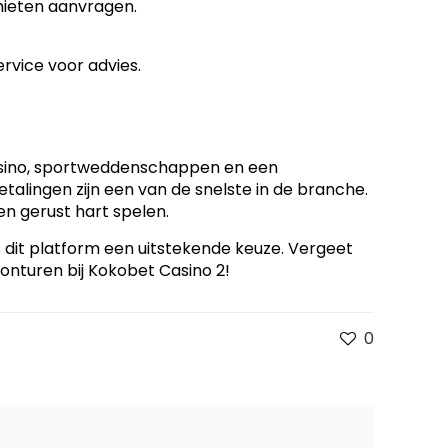
imieten aanvragen.
ervice voor advies.
casino, sportweddenschappen en een
talingen zijn een van de snelste in de branche.
n gerust hart spelen.
 dit platform een uitstekende keuze. Vergeet
vonturen bij Kokobet Casino 2!
0