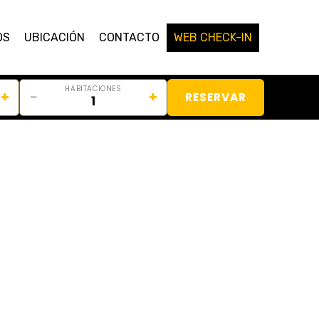
OS
UBICACIÓN
CONTACTO
WEB CHECK-IN
HABITACIONES
+
−
+
RESERVAR