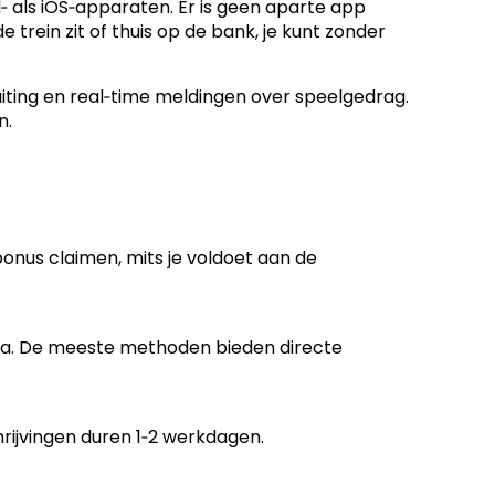
d‑ als iOS‑apparaten. Er is geen aparte app
 trein zit of thuis op de bank, je kunt zonder
uiting en real‑time meldingen over speelgedrag.
n.
bonus claimen, mits je voldoet aan de
uta. De meeste methoden bieden directe
hrijvingen duren 1‑2 werkdagen.