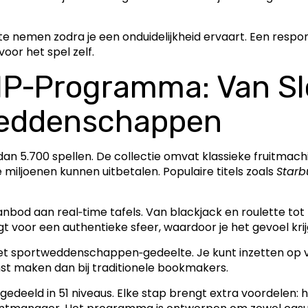
p te nemen zodra je een onduidelijkheid ervaart. Een res
oor het spel zelf.
VIP‑Programma: Van Slo
weddenschappen
an 5.700 spellen. De collectie omvat klassieke fruitmac
 miljoenen kunnen uitbetalen. Populaire titels zoals
Starb
anbod aan real‑time tafels. Van blackjack en roulette to
gt voor een authentieke sfeer, waardoor je het gevoel krijg
t sportweddenschappen‑gedeelte. Je kunt inzetten op voe
st maken dan bij traditionele bookmakers.
deeld in 51 niveaus. Elke stap brengt extra voordelen: 