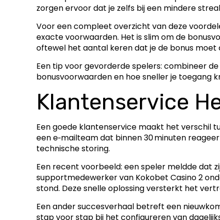
zorgen ervoor dat je zelfs bij een mindere streak
Voor een compleet overzicht van deze voordel
exacte voorwaarden. Het is slim om de bonusvoo
oftewel het aantal keren dat je de bonus moet
Een tip voor gevorderde spelers: combineer de
bonusvoorwaarden en hoe sneller je toegang kri
Klantenservice He
Een goede klantenservice maakt het verschil tu
een e‑mailteam dat binnen 30 minuten reageert.
technische storing.
Een recent voorbeeld: een speler meldde dat zi
supportmedewerker van Kokobet Casino 2 onderz
stond. Deze snelle oplossing versterkt het vert
Een ander succesverhaal betreft een nieuwkome
stap voor stap bij het configureren van dagelijk