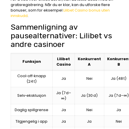
gratisregistrering. Når du er klar, kan du utforske flere
bonuser, som for eksempel
Lilibet Casino bonus uten
innskudd
.
Sammenligning av
pausealternativer: Lilibet vs
andre casinoer
Lilibet
Konkurrent
Konkurren
Funksjon
Casino
A
B
Cool‑off‑knapp
Ja
Nei
Ja (48 t)
(24 t)
Ja (7 d–
Selv‑eksklusjon
Ja (30 d)
Ja (7 d–∞)
∞)
Daglig spillgrense
Ja
Nei
Ja
Tilgjengelig i app
Ja
Ja
Nei