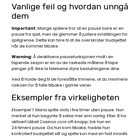
Vanlige feil og hvordan unngå
dem
Important:
Mange spillere tror at en pause bare er en
pause fra spill, men de glemmer å justere innstillingen for
spillgrense. Dette kan føre til at de overskrider budsjettet
når de kommer tilbake.
Warning:
Å deaktivere pausefunksjonen midt i en
tapende sesjon er en av de raskeste måtene å tape
penger på. Ikke la følelsene styre beslutningene dine.
Ved å holde deg til de foreslåtte trinnene, vil du minimere
risikoen for å falle tilbake i gamle vaner.
Eksempler fra virkeligheten
Eksempel 1:
Maria spilte slots i fire timer uten pause. Hun
merket at hun begynte å satse mer enn vanlig. Etter å ha
aktivert Lilibet Casinos cool‑off‑knapp, tok hun en
24‑timers pause. Da hun kom tilbake, hadde hun
kontrollert budsjettet sitt og spilte kun med en fast innsats.