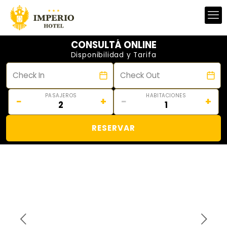
CONSULTÁ ONLINE
Disponibilidad y Tarifa
PASAJEROS
HABITACIONES
−
+
−
+
RESERVAR