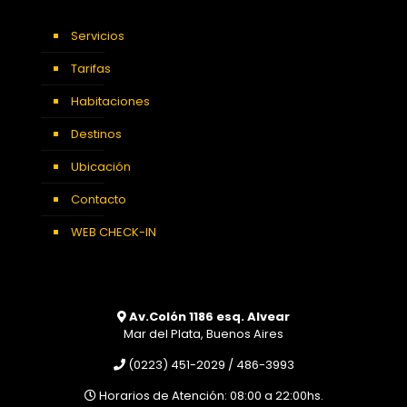
Servicios
Tarifas
Habitaciones
Destinos
Ubicación
Contacto
WEB CHECK-IN
Av.Colón 1186 esq. Alvear
Mar del Plata, Buenos Aires
(0223) 451-2029 / 486-3993
Horarios de Atención: 08:00 a 22:00hs.